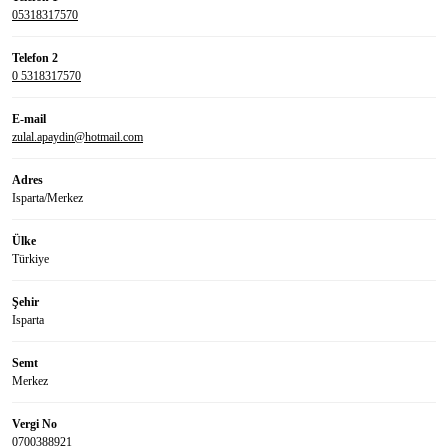
05318317570
Telefon 2
0 5318317570
E-mail
zulal.apaydin@hotmail.com
Adres
Isparta/Merkez
Ülke
Türkiye
Şehir
Isparta
Semt
Merkez
Vergi No
0700388921