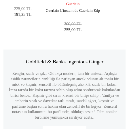
Guerlain
225,00 TL
Guerlain L'instant de Guerlain Edp
191,25 TL
300,00 TL
255,00 TL
Goldfield & Banks Ingenious Ginger
Zengin, sıcak ve şık.. Oldukça modern, tam bir unisex.. Açılışta
asidik narencilerin canlılığı ile parlayan ancak odunsu alt tonlu bir
misk ve kaşmir, zencefil ile bütünleşmiş ahenkli, sıcak bir koku..
İmza tarzda bir koku tarzına sahip olup adını sorduracak kokulardan
birisi bence.. Kaşmir gibi saran kremsi bir bitişe sahip.. Vanilya ve
amberin sıcak ve davetkar tatlı tarafı, sandal ağacı, kaşmir ve
parfüme baştan sonra hakim olan zencefil ile birleşiyor. Zencefil
notasının kullanımını bu parfümde, oldukça cesur ! Tüm notalar
birbirine yumuşakca sarılıyor adeta..