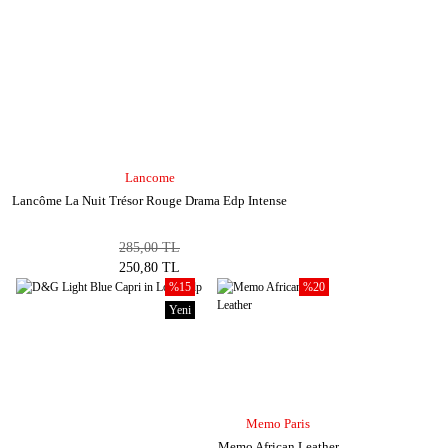
Lancome
Lancôme La Nuit Trésor Rouge Drama Edp Intense
285,00 TL
250,80 TL
%15
%20
Yeni
Memo Paris
Memo African Leather