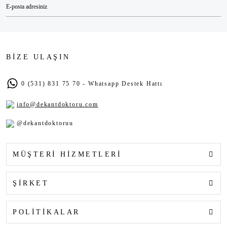
BİZE ULAŞIN
0 (531) 831 75 70 - Whatsapp Destek Hattı
info@dekantdoktoru.com
@dekantdoktoruu
MÜŞTERİ HİZMETLERİ
ŞİRKET
POLİTİKALAR