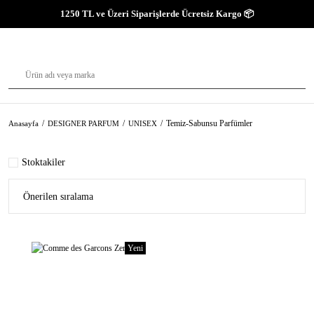
1250 TL ve Üzeri Siparişlerde Ücretsiz Kargo 📦
Temiz-Sabunsu Parfümler
Anasayfa
DESIGNER PARFUM
UNISEX
Stoktakiler
Yeni