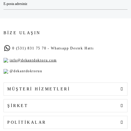
BİZE ULAŞIN
0 (531) 831 75 70 - Whatsapp Destek Hattı
info@dekantdoktoru.com
@dekantdoktoruu
MÜŞTERİ HİZMETLERİ
ŞİRKET
POLİTİKALAR