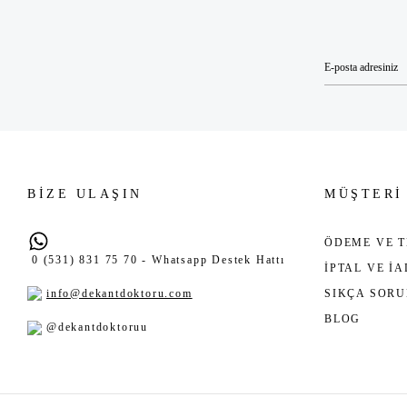
BİZE ULAŞIN
MÜŞTERİ
ÖDEME VE T
0 (531) 831 75 70 - Whatsapp Destek Hattı
İPTAL VE İ
info@dekantdoktoru.com
SIKÇA SOR
BLOG
@dekantdoktoruu