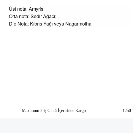
Üst nota: Amyris;
Orta nota: Sedir Ağacı;
Dip Nota: Kıbrıs Yağı veya Nagarmotha
Bu ürünün fiyat bilgisi, resim, ürün açıklamalarında ve diğer konularda yeter
Görüş ve önerileriniz için teşekkür ederiz.
Ürün resmi kalitesiz, bozuk veya görüntülenemiyor.
Ürün açıklamasında eksik bilgiler bulunuyor.
Ürün bilgilerinde hatalar bulunuyor.
Ürün fiyatı diğer sitelerden daha pahalı.
Bu ürüne benzer farklı alternatifler olmalı.
Maximum 2 iş Günü İçerisinde Kargo
1250 