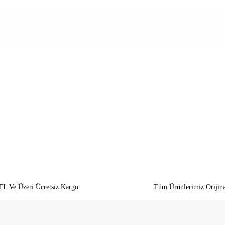
siz gördüğünüz noktaları öneri formunu kullanarak tarafımıza iletebilirsiniz.
Bu ürüne ilk yorumu siz yapın!
Yorum Yaz
TL Ve Üzeri Ücretsiz Kargo
Tüm Ürünlerimiz Orijina