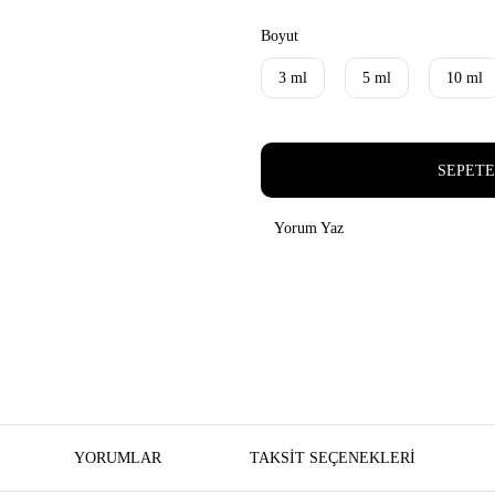
Boyut
3 ml
5 ml
10 ml
SEPETE
Yorum Yaz
YORUMLAR
TAKSIT SEÇENEKLERI