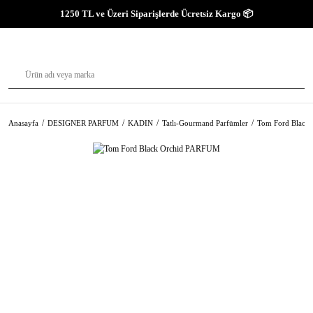
1250 TL ve Üzeri Siparişlerde Ücretsiz Kargo 📦
Anasayfa
DESIGNER PARFUM
KADIN
Tatlı-Gourmand Parfümler
Tom Ford Black