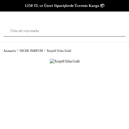
1250 TL ve Üzeri Siparişlerde Ücretsiz Kargo 📦
Anasayfa
NICHE PARFUM
Xerjoff Erba Gold