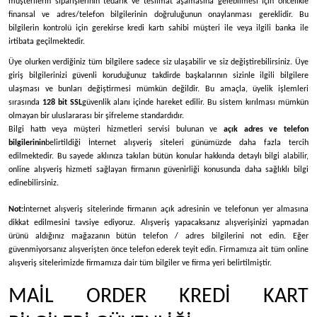
müşterilerin siparişlerinin tedarik ve teslimat aşamasına gelebilmesi için öncelikle
finansal ve adres/telefon bilgilerinin doğruluğunun onaylanması gereklidir. Bu
bilgilerin kontrolü için gerekirse kredi kartı sahibi müşteri ile veya ilgili banka ile
irtibata geçilmektedir.
Üye olurken verdiğiniz tüm bilgilere sadece siz ulaşabilir ve siz değiştirebilirsiniz. Üye
giriş bilgilerinizi güvenli koruduğunuz takdirde başkalarının sizinle ilgili bilgilere
ulaşması ve bunları değiştirmesi mümkün değildir. Bu amaçla, üyelik işlemleri
sırasında
128 bit SSL
güvenlik alanı içinde hareket edilir. Bu sistem kırılması mümkün
olmayan bir uluslararası bir şifreleme standardıdır.
Bilgi hattı veya müşteri hizmetleri servisi bulunan ve
açık adres ve telefon
bilgilerinin
belirtildiği İnternet alışveriş siteleri günümüzde daha fazla tercih
edilmektedir. Bu sayede aklınıza takılan bütün konular hakkında detaylı bilgi alabilir,
online alışveriş hizmeti sağlayan firmanın güvenirliği konusunda daha sağlıklı bilgi
edinebilirsiniz.
Not:
İnternet alışveriş sitelerinde firmanın açık adresinin ve telefonun yer almasına
dikkat edilmesini tavsiye ediyoruz. Alışveriş yapacaksanız alışverişinizi yapmadan
ürünü aldığınız mağazanın bütün telefon / adres bilgilerini not edin. Eğer
güvenmiyorsanız alışverişten önce telefon ederek teyit edin. Firmamıza ait tüm online
alışveriş sitelerimizde firmamıza dair tüm bilgiler ve firma yeri belirtilmiştir.
MAİL ORDER KREDİ KART