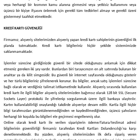
veya herhangi bir kısmının kamu alanına girmesini veya yetkisiz kullanımını veya
üçüncü bir kişiye ifşasını önlemek için gerekli tüm tedbirleri almayı ve gerekli özeni
göstermeyi taahhüt etmektedir.
KREDİ KARTI GÜVENLİĞİ
Firmamız
, alışveriş sitelerimizden alışveriş yapan kredi kartı sahiplerinin güvenliğini ilk
planda tutmaktadır. Kredi kartı bilgileriniz hiçbir şekilde sistemimizde
saklanmamaktadır.
İşlemler sürecine girdiğinizde güvenli bir sitede olduğunuzu anlamak için dikkat
etmeniz gereken iki şey vardır. Bunlardan biri tarayıcınızın en alt satırında bulunan bir
anahtar ya da kilit simgesidir. Bu güvenli bir internet sayfasında olduğunuzu gösterir
ve her türlü bilgileriniz şifrelenerek korunur. Bu bilgiler, ancak satış işlemleri sürecine
bağlı olarak ve verdiğiniz talimat istikametinde kullanılır. Alışveriş sırasında kullanılan
kredi kartı ile ilgili bilgiler alışveriş sitelerimizden bağımsız olarak 128 bit SSL (Secure
Sockets Layer) protokolü ile şifrelenip sorgulanmak üzere ilgili bankaya ulaştırılır.
Kartın kullanılabilirliği onaylandığı takdirde alışverişe devam edilir. Kartla ilgili hiçbir
bilgi tarafımızdan görüntülenemediğinden ve kaydedilmediğinden, üçüncü şahısların
herhangi bir koşulda bu bilgileri ele geçirmesi engellenmiş olur.
Online olarak kredi kartı ile verilen siparişlerin ödeme/fatura/teslimat adresi
bilgilerinin güvenilirliği firmamiz tarafından Kredi Kartları Dolandırıcılığı'na karşı
denetlenmektedir. Bu yüzden, alışveriş sitelerimizden ilk defa sipariş veren