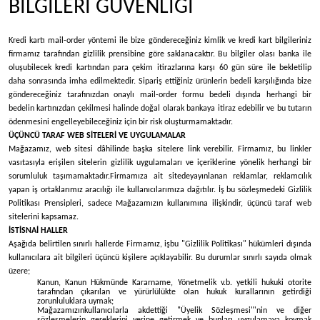
BİLGİLERİ GÜVENLİĞİ
Kredi kartı mail-order yöntemi ile bize göndereceğiniz kimlik ve kredi kart bilgileriniz
firmamız tarafından gizlilik prensibine göre saklanacaktır. Bu bilgiler olası banka ile
oluşubilecek kredi kartından para çekim itirazlarına karşı 60 gün süre ile bekletilip
daha sonrasında imha edilmektedir. Sipariş ettiğiniz ürünlerin bedeli karşılığında bize
göndereceğiniz tarafınızdan onaylı mail-order formu bedeli dışında herhangi bir
bedelin kartınızdan çekilmesi halinde doğal olarak bankaya itiraz edebilir ve bu tutarın
ödenmesini engelleyebileceğiniz için bir risk oluşturmamaktadır.
ÜÇÜNCÜ TARAF WEB SİTELERİ VE UYGULAMALAR
Mağazamız, web sitesi dâhilinde başka sitelere link verebilir. Firmamız, bu linkler
vasıtasıyla erişilen sitelerin gizlilik uygulamaları ve içeriklerine yönelik herhangi bir
sorumluluk taşımamaktadır.
Firmamıza ait sitede
yayınlanan reklamlar, reklamcılık
yapan iş ortaklarımız aracılığı ile kullanıcılarımıza dağıtılır. İş bu sözleşmedeki Gizlilik
Politikası Prensipleri, sadece Mağazamızın kullanımına ilişkindir, üçüncü taraf web
sitelerini kapsamaz.
İSTİSNAİ HALLER
Aşağıda belirtilen sınırlı hallerde Firmamız, işbu "Gizlilik Politikası" hükümleri dışında
kullanıcılara ait bilgileri üçüncü kişilere açıklayabilir. Bu durumlar sınırlı sayıda olmak
üzere;
Kanun, Kanun Hükmünde Kararname, Yönetmelik v.b. yetkili hukuki otorite
tarafından çıkarılan ve yürürlülükte olan hukuk kurallarının getirdiği
zorunluluklara uymak;
Mağazamızınkullanıcılarla akdettiği "Üyelik Sözleşmesi"'nin ve diğer