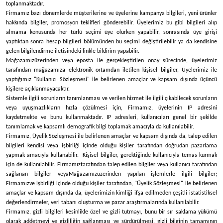
toplanmaktadır.
Firmamız bazı dönemlerde müşterilerine ve üyelerine kampanya bilgileri, yeni ürünler
hakkında bilgiler, promosyon teklifleri gönderebilir. Üyelerimiz bu gibi bilgileri alıp
almama konusunda her türlü seçimi üye olurken yapabilir, sonrasında üye girişi
yaptıktan sonra hesap bilgileri bölümünden bu seçimi değiştirilebilir ya da kendisine
gelen bilgilendirme iletisindeki linkle bildirim yapabilir.
Mağazamız
üzerinden veya eposta ile gerçekleştirilen onay sürecinde, üyelerimiz
tarafından mağazamıza elektronik ortamdan iletilen kişisel bilgiler, Üyelerimiz ile
yaptığımız "Kullanıcı Sözleşmesi" ile belirlenen amaçlar ve kapsam dışında üçüncü
kişilere açıklanmayacaktır.
Sistemle ilgili sorunların tanımlanması ve verilen hizmet ile ilgili çıkabilecek sorunların
veya uyuşmazlıkların hızla çözülmesi için,
Firmamız
, üyelerinin IP adresini
kaydetmekte ve bunu kullanmaktadır. IP adresleri, kullanıcıları genel bir şekilde
tanımlamak ve kapsamlı demografik bilgi toplamak amacıyla da kullanılabilir.
Firmamız
, Üyelik Sözleşmesi ile belirlenen amaçlar ve kapsam dışında da, talep edilen
bilgileri kendisi veya işbirliği içinde olduğu kişiler tarafından doğrudan pazarlama
yapmak amacıyla kullanabilir. Kişisel bilgiler, gerektiğinde kullanıcıyla temas kurmak
için de kullanılabilir.
Firmamız
tarafından talep edilen bilgiler veya kullanıcı tarafından
sağlanan bilgiler veya
Mağazamız
üzerinden yapılan işlemlerle ilgili bilgiler;
Firmamız
ve işbirliği içinde olduğu kişiler tarafından, "Üyelik Sözleşmesi" ile belirlenen
amaçlar ve kapsam dışında da, üyelerimizin kimliği ifşa edilmeden çeşitli istatistiksel
değerlendirmeler, veri tabanı oluşturma ve pazar araştırmalarında kullanılabilir.
Firmamız
, gizli bilgileri kesinlikle özel ve gizli tutmayı, bunu bir sır saklama yükümü
olarak addetmeyi ve gizliliğin sağlanması ve sürdürülmesi, gizli bilginin tamamının