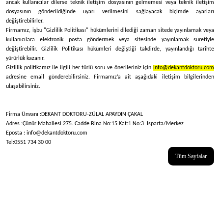
ancak kullanıcılar dilerse teknik iletişim dosyasının gelmemesi veya teknik iletişim
dosyasının gönderildiğinde uyarı verilmesini sağlayacak biçimde ayarları
değiştirebilirler.
Firmamız, işbu "Gizlilik Politikası" hükümlerini dilediği zaman sitede yayınlamak veya
kullanıcılara elektronik posta göndermek veya sitesinde yayınlamak suretiyle
değiştirebilir. Gizlilik Politikası hükümleri değiştiği takdirde, yayınlandığı tarihte
yürürlük kazanır.
Gizlilik politikamız ile ilgili her türlü soru ve önerileriniz için
info@dekantdoktoru.com
adresine email gönderebilirsiniz. Firmamız’a ait aşağıdaki iletişim bilgilerinden
ulaşabilirsiniz.
Firma Ünvanı :DEKANT DOKTORU-ZÜLAL APAYDIN ÇAKAL
Adres :Çünür Mahallesi 275. Cadde Bina No:15 Kat:1 No:3 Isparta/Merkez
Eposta : info@dekantdoktoru.com
Tel:0551 734 30 00
Tüm Sayfalar