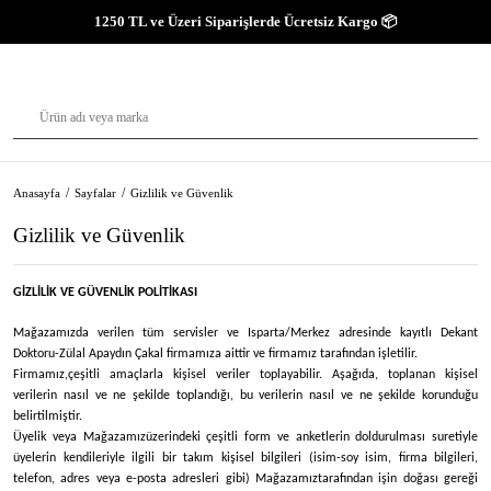
1250 TL ve Üzeri Siparişlerde Ücretsiz Kargo 📦
Anasayfa
Sayfalar
Gizlilik ve Güvenlik
Gizlilik ve Güvenlik
GİZLİLİK VE GÜVENLİK POLİTİKASI
Mağazamızda verilen tüm servisler ve Isparta/Merkez
adresinde kayıtlı Dekant
Doktoru-Zülal Apaydın Çakal
firmamıza aittir ve firmamız tarafından işletilir.
Firmamız,
çeşitli amaçlarla kişisel veriler toplayabilir. Aşağıda, toplanan kişisel
verilerin nasıl ve ne şekilde toplandığı, bu verilerin nasıl ve ne şekilde korunduğu
belirtilmiştir.
Üyelik veya
Mağazamız
üzerindeki çeşitli form ve anketlerin doldurulması suretiyle
üyelerin kendileriyle ilgili bir takım kişisel bilgileri (isim-soy isim, firma bilgileri,
telefon, adres veya e-posta adresleri gibi)
Mağazamız
tarafından işin doğası gereği