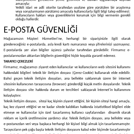
sözleşmelerin gereklerini yerine getirmek ve bunları uygulamaya koymak
amacıyla;
Yetkili idari ve adli otorite tarafından usulüne göre yürütülen bir araştırma
veya soruşturmanın yürütümü amacıyla kullanıcılarla ilgili bilgi talep edilmesi;
Kullanıcıların hakları veya güvenliklerini korumak için bilgi vermenin gerekli
olduğu hallerdir.
E-POSTA GÜVENLİĞİ
Mağazamızın Müşteri Hizmetleri’ne, herhangi bir siparişinizle ilgili olarak
göndereceğiniz e-postalarda, asla kredi kartı numaranızı veya şifrelerinizi yazmayınız.
E-postalarda yer alan bilgiler üçüncü şahıslar tarafından görülebilir. Firmamız e-
postalarınızdan aktarılan bilgilerin güvenliğini hiçbir koşulda garanti edemez.
TARAYICI ÇEREZLERİ
Firmamız, mağazamızı ziyaret eden kullanıcılar ve kullanıcıların web sitesini kullanımı
hakkındaki bilgileri teknik bir iletişim dosyası (Çerez-Cookie) kullanarak elde edebilir.
Bahsi geçen teknik iletişim dosyaları, ana bellekte saklanmak üzere bir internet
sitesinin kullanıcının tarayıcısına (browser) gönderdiği küçük metin dosyalarıdır. Teknik
iletişim dosyası site hakkında durum ve tercihleri saklayarak İnternet'in kullanımını
kolaylaştırır.
Teknik iletişim dosyası, siteyi kaç kişinin ziyaret ettiğini, bir kişinin siteyi hangi amaçla,
kaç kez ziyaret ettiğini ve ne kadar sitede kaldıkları hakkında istatistiksel bilgileri elde
etmeye ve kullanıcılar için özel tasarlanmış kullanıcı sayfalarından dinamik olarak
reklam ve içerik üretilmesine yardımcı olur. Teknik iletişim dosyası, ana bellekte veya
e-postanızdan veri veya başkaca herhangi bir kişisel bilgi almak için tasarlanmamıştır.
Tarayıcıların pek çoğu başta teknik iletişim dosyasını kabul eder biçimde tasarlanmıştır