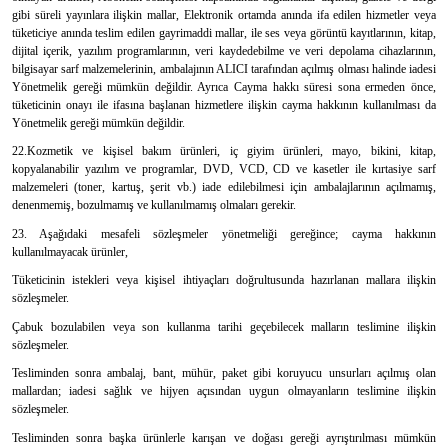
gibi süreli yayınlara ilişkin mallar, Elektronik ortamda anında ifa edilen hizmetler veya
tüketiciye anında teslim edilen gayrimaddi mallar, ile ses veya görüntü kayıtlarının, kitap,
dijital içerik, yazılım programlarının, veri kaydedebilme ve veri depolama cihazlarının,
bilgisayar sarf malzemelerinin, ambalajının ALICI tarafından açılmış olması halinde iadesi
Yönetmelik gereği mümkün değildir. Ayrıca Cayma hakkı süresi sona ermeden önce,
tüketicinin onayı ile ifasına başlanan hizmetlere ilişkin cayma hakkının kullanılması da
Yönetmelik gereği mümkün değildir.
22.Kozmetik ve kişisel bakım ürünleri, iç giyim ürünleri, mayo, bikini, kitap,
kopyalanabilir yazılım ve programlar, DVD, VCD, CD ve kasetler ile kırtasiye sarf
malzemeleri (toner, kartuş, şerit vb.) iade edilebilmesi için ambalajlarının açılmamış,
denenmemiş, bozulmamış ve kullanılmamış olmaları gerekir.
23. Aşağıdaki mesafeli sözleşmeler yönetmeliği gereğince; cayma hakkının
kullanılmayacak ürünler,
Tüketicinin istekleri veya kişisel ihtiyaçları doğrultusunda hazırlanan mallara ilişkin
sözleşmeler.
Çabuk bozulabilen veya son kullanma tarihi geçebilecek malların teslimine ilişkin
sözleşmeler.
Tesliminden sonra ambalaj, bant, mühür, paket gibi koruyucu unsurları açılmış olan
mallardan; iadesi sağlık ve hijyen açısından uygun olmayanların teslimine ilişkin
sözleşmeler.
Tesliminden sonra başka ürünlerle karışan ve doğası gereği ayrıştırılması mümkün