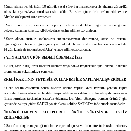
4.Satın alınan her bir ürün, 30 günlük yasal süreyi aşmamak kaydı ile alıcının gösterdiği
adresteki kişi ve/veya kuruluşa teslim edilir. Bu süre içinde ürün teslim edilmez ise,
Alıcılar sözleşmeyi sona erdirebilir.
5.Satın alınan ürün, eksiksiz ve siparişte belirtilen niteliklere uygun ve varsa garanti
belgesi, kullanım kılavuzu gibi belgelerle teslim edilmek zorundadır.
6.Satın alınan ürünün satılmasının imkansızlaşması durumunda, satıcı bu durumu
öğrendiğinden itibaren 3 gün içinde yazılı olarak alıcıya bu durumu bildirmek zorundadır.
14 gün içinde de toplam bedel Alıcı’ya iade edilmek zorundadır.
SATIN ALINAN ÜRÜN BEDELİ ÖDENMEZ İSE:
7.Alıcı, satın aldığı ürün bedelini ödemez veya banka kayıtlarında iptal ederse, Satıcının
ürünü teslim yükümlülüğü sona erer.
KREDİ KARTININ YETKİSİZ KULLANIMI İLE YAPILAN ALIŞVERİŞLER:
8.Ürün teslim edildikten sonra, alıcının ödeme yaptığı kredi kartının yetkisiz kişiler
tarafından haksız olarak kullanıldığı tespit edilirse ve satılan ürün bedeli ilgili banka veya
finans kuruluşu tarafından Satıcı'ya ödenmez ise, Alıcı, sözleşme konusu ürünü 3 gün
içerisinde nakliye gideri SATICI’ya ait olacak şekilde SATICI’ya iade etmek zorundadır.
ÖNGÖRÜLEMEYEN SEBEPLERLE ÜRÜN SÜRESİNDE TESLİM
EDİLEMEZ İSE:
9.Satıcı’nın öngöremeyeceği mücbir sebepler oluşursa ve ürün süresinde teslim edilemez