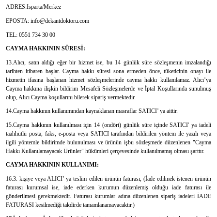
ADRES:Isparta/Merkez
EPOSTA: info@dekantdoktoru.com
TEL: 0551 734 30 00
CAYMA HAKKININ SÜRESİ:
13.Alıcı, satın aldığı eğer bir hizmet ise, bu 14 günlük süre sözleşmenin imzalandığı
tarihten itibaren başlar. Cayma hakkı süresi sona ermeden önce, tüketicinin onayı ile
hizmetin ifasına başlanan hizmet sözleşmelerinde cayma hakkı kullanılamaz. Alıcı’ya
Cayma hakkına ilişkin bildirim Mesafeli Sözleşmelerde ve İptal Koşullarında sunulmuş
olup, Alıcı Cayma koşullarını bilerek sipariş vermektedir.
14.Cayma hakkının kullanımından kaynaklanan masraflar SATICI’ ya aittir.
15.Cayma hakkının kullanılması için 14 (ondört) günlük süre içinde SATICI' ya iadeli
taahhütlü posta, faks, e-posta veya SATICI tarafından bildirilen yöntem ile yazılı veya
ilgili yöntemle bildirimde bulunulması ve ürünün işbu sözleşmede düzenlenen "Cayma
Hakkı Kullanılamayacak Ürünler" hükümleri çerçevesinde kullanılmamış olması şarttır.
CAYMA HAKKININ KULLANIMI:
16.3. kişiye veya ALICI’ ya teslim edilen ürünün faturası, (İade edilmek istenen ürünün
faturası kurumsal ise, iade ederken kurumun düzenlemiş olduğu iade faturası ile
gönderilmesi gerekmektedir. Faturası kurumlar adına düzenlenen sipariş iadeleri İADE
FATURASI kesilmediği takdirde tamamlanamayacaktır.)