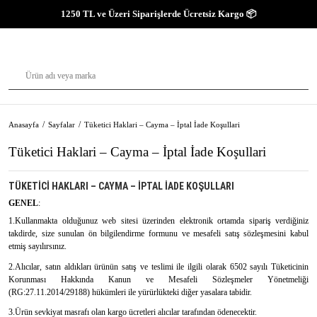
1250 TL ve Üzeri Siparişlerde Ücretsiz Kargo 📦
Anasayfa
Sayfalar
Tüketici Haklari – Cayma – İptal İade Koşullari
Tüketici Haklari – Cayma – İptal İade Koşullari
TÜKETİCİ HAKLARI – CAYMA – İPTAL İADE KOŞULLARI
GENEL
:
1.Kullanmakta olduğunuz web sitesi üzerinden elektronik ortamda sipariş verdiğiniz
takdirde, size sunulan ön bilgilendirme formunu ve mesafeli satış sözleşmesini kabul
etmiş sayılırsınız.
2.Alıcılar, satın aldıkları ürünün satış ve teslimi ile ilgili olarak 6502 sayılı Tüketicinin
Korunması Hakkında Kanun ve Mesafeli Sözleşmeler Yönetmeliği
(RG:27.11.2014/29188) hükümleri ile yürürlükteki diğer yasalara tabidir.
3.Ürün sevkiyat masrafı olan kargo ücretleri alıcılar tarafından ödenecektir.