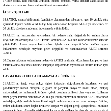
17.İade formu, İade edilecek ürünlerin kutusu, ambalajı, varsa standart aksesuarları ile
eksiksiz ve hasarsız olarak teslim edilmesi gerekmektedir.
İADE KOŞULLARI:
18.SATICI, cayma bildiriminin kendisine ulaşmasından itibaren en geç 10 günlük süre
içerisinde toplam bedeli ve ALICI’yı borç altına sokan belgeleri ALICI’ ya iade etmek ve
20 günlük süre içerisinde malı iade almakla yükümlüdür.
19.ALICI’ nın kusurundan kaynaklanan bir nedenle malın değerinde bir azalma olursa
veya iade imkânsızlaşırsa ALICI kusuru oranında SATICI’ nın zararlarını tazmin etmekle
yükümlüdür. Ancak cayma hakkı süresi içinde malın veya ürünün usulüne uygun
kullanılması sebebiyle meydana gelen değişiklik ve bozulmalardan ALICI sorumlu
değildir.
20.Cayma hakkının kullanılması nedeniyle SATICI tarafından düzenlenen kampanya limit
tutarının altına düşülmesi halinde kampanya kapsamında faydalanılan indirim miktarı iptal
edilir.
CAYMA HAKKI KULLANILAMAYACAK ÜRÜNLER:
21.ALICI’nın isteği veya açıkça kişisel ihtiyaçları doğrultusunda hazırlanan ve geri
gönderilmeye müsait olmayan, iç giyim alt parçaları, mayo ve bikini altları, makyaj
malzemeleri, tek kullanımlık ürünler, çabuk bozulma tehlikesi olan veya son kullanma
tarihi geçme ihtimali olan mallar, ALICI’ya teslim edilmesinin ardından ALICI tarafından
ambalajı açıldığı takdirde iade edilmesi sağlık ve hijyen açısından uygun olmayan ürünler,
teslim edildikten sonra başka ürünlerle karışan ve doğası gereği ayrıştırılması mümkün
olmayan ürünler, Abonelik sözleşmesi kapsamında sağlananlar dışında, gazete ve dergi