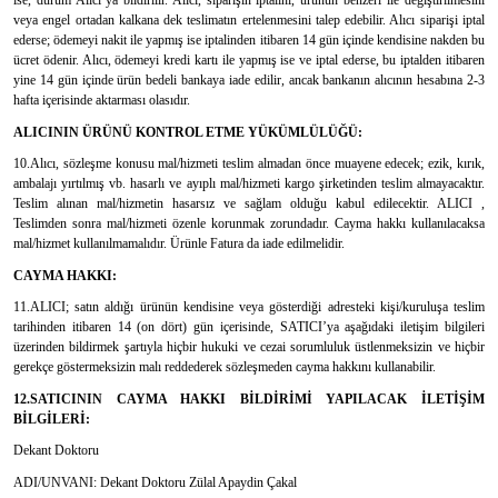
ise, durum Alıcı’ya bildirilir. Alıcı, siparişin iptalini, ürünün benzeri ile değiştirilmesini
veya engel ortadan kalkana dek teslimatın ertelenmesini talep edebilir. Alıcı siparişi iptal
ederse; ödemeyi nakit ile yapmış ise iptalinden itibaren 14 gün içinde kendisine nakden bu
ücret ödenir. Alıcı, ödemeyi kredi kartı ile yapmış ise ve iptal ederse, bu iptalden itibaren
yine 14 gün içinde ürün bedeli bankaya iade edilir, ancak bankanın alıcının hesabına 2-3
hafta içerisinde aktarması olasıdır.
ALICININ ÜRÜNÜ KONTROL ETME YÜKÜMLÜLÜĞÜ:
10.Alıcı, sözleşme konusu mal/hizmeti teslim almadan önce muayene edecek; ezik, kırık,
ambalajı yırtılmış vb. hasarlı ve ayıplı mal/hizmeti kargo şirketinden teslim almayacaktır.
Teslim alınan mal/hizmetin hasarsız ve sağlam olduğu kabul edilecektir. ALICI ,
Teslimden sonra mal/hizmeti özenle korunmak zorundadır. Cayma hakkı kullanılacaksa
mal/hizmet kullanılmamalıdır. Ürünle Fatura da iade edilmelidir.
CAYMA HAKKI:
11.ALICI; satın aldığı ürünün kendisine veya gösterdiği adresteki kişi/kuruluşa teslim
tarihinden itibaren 14 (on dört) gün içerisinde, SATICI’ya aşağıdaki iletişim bilgileri
üzerinden bildirmek şartıyla hiçbir hukuki ve cezai sorumluluk üstlenmeksizin ve hiçbir
gerekçe göstermeksizin malı reddederek sözleşmeden cayma hakkını kullanabilir.
12.SATICININ CAYMA HAKKI BİLDİRİMİ YAPILACAK İLETİŞİM
BİLGİLERİ:
Dekant Doktoru
ADI/UNVANI: Dekant Doktoru Zülal Apaydin Çakal