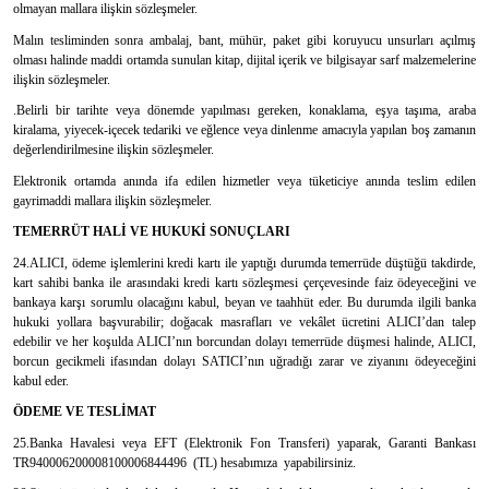
olmayan mallara ilişkin sözleşmeler.
Malın tesliminden sonra ambalaj, bant, mühür, paket gibi koruyucu unsurları açılmış
olması halinde maddi ortamda sunulan kitap, dijital içerik ve bilgisayar sarf malzemelerine
ilişkin sözleşmeler.
.Belirli bir tarihte veya dönemde yapılması gereken, konaklama, eşya taşıma, araba
kiralama, yiyecek-içecek tedariki ve eğlence veya dinlenme amacıyla yapılan boş zamanın
değerlendirilmesine ilişkin sözleşmeler.
Elektronik ortamda anında ifa edilen hizmetler veya tüketiciye anında teslim edilen
gayrimaddi mallara ilişkin sözleşmeler.
TEMERRÜT HALİ VE HUKUKİ SONUÇLARI
24.ALICI, ödeme işlemlerini kredi kartı ile yaptığı durumda temerrüde düştüğü takdirde,
kart sahibi banka ile arasındaki kredi kartı sözleşmesi çerçevesinde faiz ödeyeceğini ve
bankaya karşı sorumlu olacağını kabul, beyan ve taahhüt eder. Bu durumda ilgili banka
hukuki yollara başvurabilir; doğacak masrafları ve vekâlet ücretini ALICI’dan talep
edebilir ve her koşulda ALICI’nın borcundan dolayı temerrüde düşmesi halinde, ALICI,
borcun gecikmeli ifasından dolayı SATICI’nın uğradığı zarar ve ziyanını ödeyeceğini
kabul eder.
ÖDEME VE TESLİMAT
25.Banka Havalesi veya EFT (Elektronik Fon Transferi) yaparak, Garanti Bankası
TR940006200008100006844496 (TL) hesabımıza yapabilirsiniz.