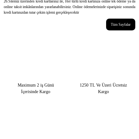
26.Sitemiz üzerinden kredi kartlarınız ile, Her türlü kredi kartınıza online tek ödeme ya da
online taksit imkânlarından yararlanabilirsiniz. Online ödemelerinizde siparişiniz sonunda
kredi kartınızdan tutar çekim işlemi gerçekleşecektir
Tüm Sayfalar
Maximum 2 iş Günü
1250 TL Ve Üzeri Ücretsiz
İçerisinde Kargo
Kargo