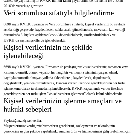
Gazete’de yayınlanmıştır. KVKK’nun bir kısmı yayın tarihinde, bir kısmı ise 7 Ekim
2016’da yürürlüğe girmiştir.
Veri sorumlusu sıfatıyla bilgilendirme
6698 sayılı KVKK uyarınca ve Veri Sorumlusu sıfatıyla, kişisel verileriniz bu sayfada
açıklandığı çerçevede; kaydedilecek, saklanacak, güncellenecek, mevzuatın izin verdiği
durumlarda 3. kişilere açıklanabilecek / devredilebilecek, sınıflandırılabilecek ve
KVKK’da sayılan şekillerde işlenebilecektir.
Kişisel verilerinizin ne şekilde
işlenebileceği
6698 sayılı KVKK uyarınca, Firmamız ile paylaştığınız kişisel verileriniz, tamamen veya
kısmen, otomatik olarak, veyahut herhangi bir veri kayıt sisteminin parçası olmak
kaydıyla otomatik olmayan yollarla elde edilerek, kaydedilerek, depolanarak,
değiştirilerek, yeniden düzenlenerek, kısacası veriler üzerinde gerçekleştirilen her türlü
işleme konu olarak tarafımızdan işlenebilecektir. KVKK kapsamında veriler üzerinde
gerçekleştirilen her türlü işlem "kişisel verilerin işlenmesi” olarak kabul edilmektedir.
Kişisel verilerinizin işlenme amaçları ve
hukuki sebepleri
Paylaştığınız kişisel veriler,
Müşterilerimize verdiğimiz hizmetlerin gereklerini, sözleşmenin ve teknolojinin
gereklerine uygun şekilde yapabilmek, sunulan ürün ve hizmetlerimizi geliştirebilmek için;