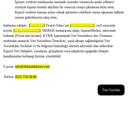
İşlenen verilerin münhasıran otomatik sistemler vasıtasıyla analiz edilmesi
suretiyle kişinin kendisi aleyhine bir sonucun ortaya çıkmasına itiraz etme,
Kişisel verilerin kanuna aykırı olarak işlenmesi sebebiyle zarara uğraması hâlinde
zararın giderilmesini talep etme,
haklarına sahiptir.
[................]
Ticaret Odası’nın
[..........................]
sicil sayısında
kayıtlı,
[.............................]
MERSİS numarasına sahip,
Isparta/Merkez
adresinde
bulunan [Firma tam ünvanı], KVKK kapsamında Veri Sorumlusu’dur. Firmamız
tarafından atanacak Veri Sorumlusu Temsilcisi, yasal altyapı sağlandığında Veri
Sorumluları Sicilinde ve bu belgenin bulunduğu internet adresinde ilan edilecektir.
Kişisel Veri Sahipleri, sorularını, görüşlerini veya taleplerini aşağıdaki iletişim
kanallarından herhangi birisine yöneltebilir:
E.posta:
info@dekantdoktoru.com
Telefon:
0551 734 30 00
Tüm Sayfalar