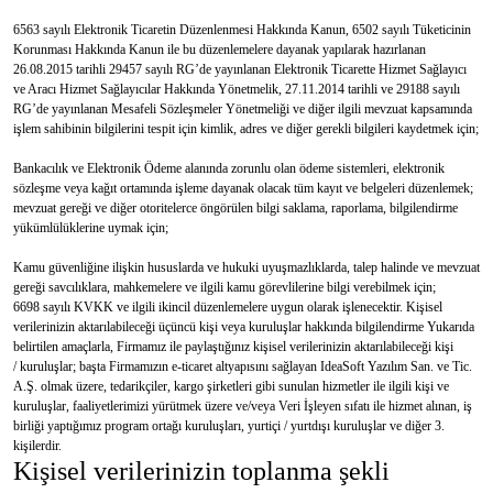
6563 sayılı Elektronik Ticaretin Düzenlenmesi Hakkında Kanun, 6502 sayılı Tüketicinin
Korunması Hakkında Kanun ile bu düzenlemelere dayanak yapılarak hazırlanan
26.08.2015 tarihli 29457 sayılı RG’de yayınlanan Elektronik Ticarette Hizmet Sağlayıcı
ve Aracı Hizmet Sağlayıcılar Hakkında Yönetmelik, 27.11.2014 tarihli ve 29188 sayılı
RG’de yayınlanan Mesafeli Sözleşmeler Yönetmeliği ve diğer ilgili mevzuat kapsamında
işlem sahibinin bilgilerini tespit için kimlik, adres ve diğer gerekli bilgileri kaydetmek için;
Bankacılık ve Elektronik Ödeme alanında zorunlu olan ödeme sistemleri, elektronik
sözleşme veya kağıt ortamında işleme dayanak olacak tüm kayıt ve belgeleri düzenlemek;
mevzuat gereği ve diğer otoritelerce öngörülen bilgi saklama, raporlama, bilgilendirme
yükümlülüklerine uymak için;
Kamu güvenliğine ilişkin hususlarda ve hukuki uyuşmazlıklarda, talep halinde ve mevzuat
gereği savcılıklara, mahkemelere ve ilgili kamu görevlilerine bilgi verebilmek için;
6698 sayılı KVKK ve ilgili ikincil düzenlemelere uygun olarak işlenecektir. Kişisel
verilerinizin aktarılabileceği üçüncü kişi veya kuruluşlar hakkında bilgilendirme Yukarıda
belirtilen amaçlarla, Firmamız ile paylaştığınız kişisel verilerinizin aktarılabileceği kişi
/ kuruluşlar; başta Firmamızın e-ticaret altyapısını sağlayan IdeaSoft Yazılım San. ve Tic.
A.Ş. olmak üzere, tedarikçiler, kargo şirketleri gibi sunulan hizmetler ile ilgili kişi ve
kuruluşlar, faaliyetlerimizi yürütmek üzere ve/veya Veri İşleyen sıfatı ile hizmet alınan, iş
birliği yaptığımız program ortağı kuruluşları, yurtiçi / yurtdışı kuruluşlar ve diğer 3.
kişilerdir.
Kişisel verilerinizin toplanma şekli