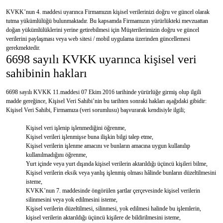
KVKK’nun 4. maddesi uyarınca Firmamızın kişisel verilerinizi doğru ve güncel olarak
tutma yükümlülüğü bulunmaktadır. Bu kapsamda Firmamızın yürürlükteki mevzuattan
doğan yükümlülüklerini yerine getirebilmesi için Müşterilerimizin doğru ve güncel
verilerini paylaşması veya web sitesi / mobil uygulama üzerinden güncellemesi
gerekmektedir.
6698 sayılı KVKK uyarınca kişisel veri
sahibinin hakları
6698 sayılı KVKK 11.maddesi 07 Ekim 2016 tarihinde yürürlüğe girmiş olup ilgili
madde gereğince, Kişisel Veri Sahibi’nin bu tarihten sonraki hakları aşağıdaki gibidir:
Kişisel Veri Sahibi, Firmamıza (veri sorumlusu) başvurarak kendisiyle ilgili;
Kişisel veri işlenip işlenmediğini öğrenme,
Kişisel verileri işlenmişse buna ilişkin bilgi talep etme,
Kişisel verilerin işlenme amacını ve bunların amacına uygun kullanılıp
kullanılmadığını öğrenme,
Yurt içinde veya yurt dışında kişisel verilerin aktarıldığı üçüncü kişileri bilme,
Kişisel verilerin eksik veya yanlış işlenmiş olması hâlinde bunların düzeltilmesini
isteme,
KVKK’nun 7. maddesinde öngörülen şartlar çerçevesinde kişisel verilerin
silinmesini veya yok edilmesini isteme,
Kişisel verilerin düzeltilmesi, silinmesi, yok edilmesi halinde bu işlemlerin,
kişisel verilerin aktarıldığı üçüncü kişilere de bildirilmesini isteme,