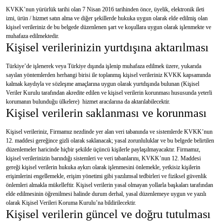
KVKK’nun yürürlük tarihi olan 7 Nisan 2016 tarihinden önce, üyelik, elektronik ileti
izni, ürün / hizmet satın alma ve diğer şekillerde hukuka uygun olarak elde edilmiş olan
kişisel verileriniz de bu belgede düzenlenen şart ve koşullara uygun olarak işlenmekte ve
muhafaza edilmektedir.
Kişisel verilerinizin yurtdışına aktarılması
Türkiye’de işlenerek veya Türkiye dışında işlenip muhafaza edilmek üzere, yukarıda
sayılan yöntemlerden herhangi birisi ile toplanmış kişisel verileriniz KVKK kapsamında
kalmak kaydıyla ve sözleşme amaçlarına uygun olarak yurtdışında bulunan (Kişisel
Veriler Kurulu tarafından akredite edilen ve kişisel verilerin korunması hususunda yeterli
korumanın bulunduğu ülkelere) hizmet aracılarına da aktarılabilecektir.
Kişisel verilerin saklanması ve korunması
Kişisel verileriniz, Firmamız nezdinde yer alan veri tabanında ve sistemlerde KVKK’nun
12. maddesi gereğince gizli olarak saklanacak; yasal zorunluluklar ve bu belgede belirtilen
düzenlemeler haricinde hiçbir şekilde üçüncü kişilerle paylaşılmayacaktır. Firmamız,
kişisel verilerinizin barındığı sistemleri ve veri tabanlarını, KVKK’nun 12. Maddesi
gereği kişisel verilerin hukuka aykırı olarak işlenmesini önlemekle, yetkisiz kişilerin
erişimlerini engellemekle, erişim yönetimi gibi yazılımsal tedbirleri ve fiziksel güvenlik
önlemleri almakla mükelleftir. Kişisel verilerin yasal olmayan yollarla başkaları tarafından
elde edilmesinin öğrenilmesi halinde durum derhal, yasal düzenlemeye uygun ve yazılı
olarak Kişisel Verileri Koruma Kurulu’na bildirilecektir.
Kişisel verilerin güncel ve doğru tutulması