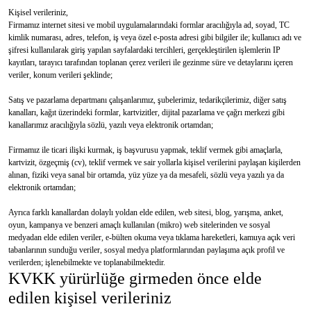
Kişisel verileriniz,
Firmamız internet sitesi ve mobil uygulamalarındaki formlar aracılığıyla ad, soyad, TC
kimlik numarası, adres, telefon, iş veya özel e-posta adresi gibi bilgiler ile; kullanıcı adı ve
şifresi kullanılarak giriş yapılan sayfalardaki tercihleri, gerçekleştirilen işlemlerin IP
kayıtları, tarayıcı tarafından toplanan çerez verileri ile gezinme süre ve detaylarını içeren
veriler, konum verileri şeklinde;
Satış ve pazarlama departmanı çalışanlarımız, şubelerimiz, tedarikçilerimiz, diğer satış
kanalları, kağıt üzerindeki formlar, kartvizitler, dijital pazarlama ve çağrı merkezi gibi
kanallarımız aracılığıyla sözlü, yazılı veya elektronik ortamdan;
Firmamız ile ticari ilişki kurmak, iş başvurusu yapmak, teklif vermek gibi amaçlarla,
kartvizit, özgeçmiş (cv), teklif vermek ve sair yollarla kişisel verilerini paylaşan kişilerden
alınan, fiziki veya sanal bir ortamda, yüz yüze ya da mesafeli, sözlü veya yazılı ya da
elektronik ortamdan;
Ayrıca farklı kanallardan dolaylı yoldan elde edilen, web sitesi, blog, yarışma, anket,
oyun, kampanya ve benzeri amaçlı kullanılan (mikro) web sitelerinden ve sosyal
medyadan elde edilen veriler, e-bülten okuma veya tıklama hareketleri, kamuya açık veri
tabanlarının sunduğu veriler, sosyal medya platformlarından paylaşıma açık profil ve
verilerden; işlenebilmekte ve toplanabilmektedir.
KVKK yürürlüğe girmeden önce elde
edilen kişisel verileriniz