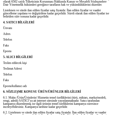
olarak 6502 sayılı Tüketicinin Korunması Hakkında Kanun ve Mesafeli Sözleşmelere
Dair Yönetmelik hükümleri gereğince tarafların hak ve yükümlülüklerini düzenler.
Listelenen ve sitede ilan edilen fiyatlar satış fiyatıdır. İlan edilen fiyatlar ve vaatler
güncelleme yapılana ve değiştirilene kadar geçerlidir. Süreli olarak ilan edilen fiyatlar ise
belirtilen süre sonuna kadar geçerlidir.
4. SATICI BİLGİLERİ
Ünvanı
Adres
Telefon
Faks
Eposta
5. ALICI BİLGİLERİ
Teslim edilecek kişi
Teslimat Adresi
Telefon
Faks
Eposta/kullanıcı adı
6. SÖZLEŞME KONUSU ÜRÜN/ÜRÜNLER BİLGİLERİ
6.1. Malın /Ürün/Ürünlerin/ Hizmetin temel özelliklerini (türü, miktarı, marka/modeli,
rengi, adedi) SATICI’ya ait internet sitesinde yayınlanmaktadır. Satıcı tarafından
kampanya düzenlenmiş ise ilgili ürünün temel özelliklerini kampanya süresince
inceleyebilirsiniz. Kampanya tarihine kadar geçerlidir.
6.2. Listelenen ve sitede ilan edilen fiyatlar satış fiyatıdır. İlan edilen fiyatlar ve vaatler