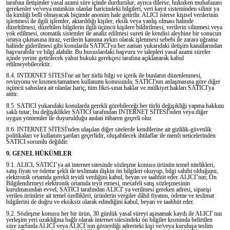
tarafına iletişimler yasal azami süre içinde durdurulur; ayrıca dilerse, hukuken muhafazası
gerekenler ve/veya mümkün olanlar haricindeki bilgileri, veri kayıt sisteminden silinir ya
da kimliği belli olmayacak biçimde anonim hale getirilir. ALICI isterse kişisel verilerinin
işlenmesi ile ilgili işlemler, aktarıldığı kişiler, eksik veya yanlış olması halinde
düzeltilmesi, düzeltilen bilgilerin ilgili üçüncü kişilere bildirilmesi, verilerin silinmesi veya
yok edilmesi, otomatik sistemler ile analiz edilmesi sureti ile kendisi aleyhine bir sonucun
ortaya çıkmasına itiraz, verilerin kanuna aykırı olarak işlenmesi sebebi ile zarara uğrama
halinde giderilmesi gibi konularda SATICI'ya her zaman yukarıdaki iletişim kanallarından
başvurabilir ve bilgi alabilir. Bu hususlardaki başvuru ve talepleri yasal azami süreler
içinde yerine getirilecek yahut hukuki gerekçesi tarafına açıklanarak kabul
edilmeyebilecektir.
8.4. INTERNET SİTESİ'ne ait her türlü bilgi ve içerik ile bunların düzenlenmesi,
revizyonu ve kısmen/tamamen kullanımı konusunda; SATICI'nın anlaşmasına göre diğer
üçüncü sahıslara ait olanlar hariç; tüm fikri-sınai haklar ve mülkiyet hakları SATICI'ya
aittir.
8.5. SATICI yukarıdaki konularda gerekli görebileceği her türlü değişikliği yapma hakkını
saklı tutar; bu değişiklikler SATICI tarafından INTERNET SİTESİ'nden veya diğer
uygun yöntemler ile duyurulduğu andan itibaren geçerli olur.
8.6. INTERNET SİTESİ'nden ulaşılan diğer sitelerde kendilerine ait gizlilik-güvenlik
politikaları ve kullanım şartları geçerlidir, oluşabilecek ihtilaflar ile menfi neticelerinden
SATICI sorumlu değildir.
9. GENEL HÜKÜMLER
9.1. ALICI, SATICI’ya ait internet sitesinde sözleşme konusu ürünün temel nitelikleri,
satış fiyatı ve ödeme şekli ile teslimata ilişkin ön bilgileri okuyup, bilgi sahibi olduğunu,
elektronik ortamda gerekli teyidi verdiğini kabul, beyan ve taahhüt eder. ALICI’nın; Ön
Bilgilendirmeyi elektronik ortamda teyit etmesi, mesafeli satış sözleşmesinin
kurulmasından evvel, SATICI tarafından ALICI' ya verilmesi gereken adresi, siparişi
verilen ürünlere ait temel özellikleri, ürünlerin vergiler dâhil fiyatını, ödeme ve teslimat
bilgilerini de doğru ve eksiksiz olarak edindiğini kabul, beyan ve taahhüt eder.
9.2. Sözleşme konusu her bir ürün, 30 günlük yasal süreyi aşmamak kaydı ile ALICI' nın
yerleşim yeri uzaklığına bağlı olarak internet sitesindeki ön bilgiler kısmında belirtilen
süre zarfında ALICI veya ALICI’nın gösterdiği adresteki kişi ve/veya kuruluşa teslim