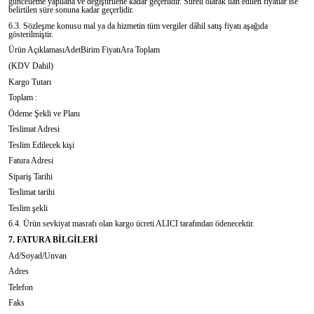
güncelleme yapılana ve değiştirilene kadar geçerlidir. Süreli olarak ilan edilen fiyatlar ise
belirtilen süre sonuna kadar geçerlidir.
6.3. Sözleşme konusu mal ya da hizmetin tüm vergiler dâhil satış fiyatı aşağıda
gösterilmiştir.
Ürün AçıklamasıAdetBirim FiyatıAra Toplam
(KDV Dahil)
Kargo Tutarı
Toplam :
Ödeme Şekli ve Planı
Teslimat Adresi
Teslim Edilecek kişi
Fatura Adresi
Sipariş Tarihi
Teslimat tarihi
Teslim şekli
6.4. Ürün sevkiyat masrafı olan kargo ücreti ALICI tarafından ödenecektir.
7. FATURA BİLGİLERİ
Ad/Soyad/Unvan
Adres
Telefon
Faks