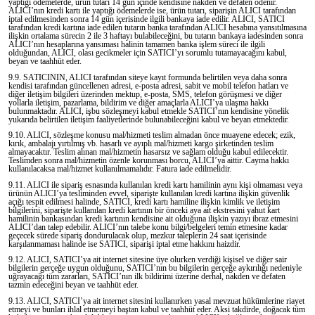
yaptığı ödemelerde, ürün tutarı 14 gün içinde kendisine nakden ve defaten ödenir.
ALICI’nın kredi kartı ile yaptığı ödemelerde ise, ürün tutarı, siparişin ALICI tarafından
iptal edilmesinden sonra 14 gün içerisinde ilgili bankaya iade edilir. ALICI, SATICI
tarafından kredi kartına iade edilen tutarın banka tarafından ALICI hesabına yansıtılmasına
ilişkin ortalama sürecin 2 ile 3 haftayı bulabileceğini, bu tutarın bankaya iadesinden sonra
ALICI’nın hesaplarına yansıması halinin tamamen banka işlem süreci ile ilgili
olduğundan, ALICI, olası gecikmeler için SATICI’yı sorumlu tutamayacağını kabul,
beyan ve taahhüt eder.
9.9. SATICININ, ALICI tarafından siteye kayıt formunda belirtilen veya daha sonra
kendisi tarafından güncellenen adresi, e-posta adresi, sabit ve mobil telefon hatları ve
diğer iletişim bilgileri üzerinden mektup, e-posta, SMS, telefon görüşmesi ve diğer
yollarla iletişim, pazarlama, bildirim ve diğer amaçlarla ALICI’ya ulaşma hakkı
bulunmaktadır. ALICI, işbu sözleşmeyi kabul etmekle SATICI’nın kendisine yönelik
yukarıda belirtilen iletişim faaliyetlerinde bulunabileceğini kabul ve beyan etmektedir.
9.10. ALICI, sözleşme konusu mal/hizmeti teslim almadan önce muayene edecek; ezik,
kırık, ambalajı yırtılmış vb. hasarlı ve ayıplı mal/hizmeti kargo şirketinden teslim
almayacaktır. Teslim alınan mal/hizmetin hasarsız ve sağlam olduğu kabul edilecektir.
Teslimden sonra mal/hizmetin özenle korunması borcu, ALICI’ya aittir. Cayma hakkı
kullanılacaksa mal/hizmet kullanılmamalıdır. Fatura iade edilmelidir.
9.11. ALICI ile sipariş esnasında kullanılan kredi kartı hamilinin aynı kişi olmaması veya
ürünün ALICI’ya tesliminden evvel, siparişte kullanılan kredi kartına ilişkin güvenlik
açığı tespit edilmesi halinde, SATICI, kredi kartı hamiline ilişkin kimlik ve iletişim
bilgilerini, siparişte kullanılan kredi kartının bir önceki aya ait ekstresini yahut kart
hamilinin bankasından kredi kartının kendisine ait olduğuna ilişkin yazıyı ibraz etmesini
ALICI’dan talep edebilir. ALICI’nın talebe konu bilgi/belgeleri temin etmesine kadar
geçecek sürede sipariş dondurulacak olup, mezkur taleplerin 24 saat içerisinde
karşılanmaması halinde ise SATICI, siparişi iptal etme hakkını haizdir.
9.12. ALICI, SATICI’ya ait internet sitesine üye olurken verdiği kişisel ve diğer sair
bilgilerin gerçeğe uygun olduğunu, SATICI’nın bu bilgilerin gerçeğe aykırılığı nedeniyle
uğrayacağı tüm zararları, SATICI’nın ilk bildirimi üzerine derhal, nakden ve defaten
tazmin edeceğini beyan ve taahhüt eder.
9.13. ALICI, SATICI’ya ait internet sitesini kullanırken yasal mevzuat hükümlerine riayet
etmeyi ve bunları ihlal etmemeyi baştan kabul ve taahhüt eder. Aksi takdirde, doğacak tüm