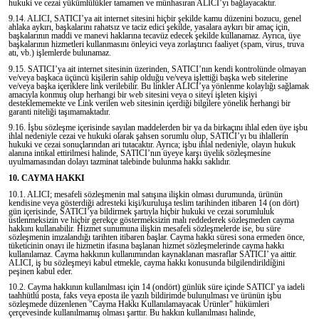
hukuki ve cezai yükümlülükler tamamen ve münhasıran ALICI’yı bağlayacaktır.
9.14. ALICI, SATICI’ya ait internet sitesini hiçbir şekilde kamu düzenini bozucu, genel
ahlaka aykırı, başkalarını rahatsız ve taciz edici şekilde, yasalara aykırı bir amaç için,
başkalarının maddi ve manevi haklarına tecavüz edecek şekilde kullanamaz. Ayrıca, üye
başkalarının hizmetleri kullanmasını önleyici veya zorlaştırıcı faaliyet (spam, virus, truva
atı, vb.) işlemlerde bulunamaz.
9.15. SATICI’ya ait internet sitesinin üzerinden, SATICI’nın kendi kontrolünde olmayan
ve/veya başkaca üçüncü kişilerin sahip olduğu ve/veya işlettiği başka web sitelerine
ve/veya başka içeriklere link verilebilir. Bu linkler ALICI’ya yönlenme kolaylığı sağlamak
amacıyla konmuş olup herhangi bir web sitesini veya o siteyi işleten kişiyi
desteklememekte ve Link verilen web sitesinin içerdiği bilgilere yönelik herhangi bir
garanti niteliği taşımamaktadır.
9.16. İşbu sözleşme içerisinde sayılan maddelerden bir ya da birkaçını ihlal eden üye işbu
ihlal nedeniyle cezai ve hukuki olarak şahsen sorumlu olup, SATICI’yı bu ihlallerin
hukuki ve cezai sonuçlarından ari tutacaktır. Ayrıca; işbu ihlal nedeniyle, olayın hukuk
alanına intikal ettirilmesi halinde, SATICI’nın üyeye karşı üyelik sözleşmesine
uyulmamasından dolayı tazminat talebinde bulunma hakkı saklıdır.
10. CAYMA HAKKI
10.1. ALICI; mesafeli sözleşmenin mal satışına ilişkin olması durumunda, ürünün
kendisine veya gösterdiği adresteki kişi/kuruluşa teslim tarihinden itibaren 14 (on dört)
gün içerisinde, SATICI’ya bildirmek şartıyla hiçbir hukuki ve cezai sorumluluk
üstlenmeksizin ve hiçbir gerekçe göstermeksizin malı reddederek sözleşmeden cayma
hakkını kullanabilir. Hizmet sunumuna ilişkin mesafeli sözleşmelerde ise, bu süre
sözleşmenin imzalandığı tarihten itibaren başlar. Cayma hakkı süresi sona ermeden önce,
tüketicinin onayı ile hizmetin ifasına başlanan hizmet sözleşmelerinde cayma hakkı
kullanılamaz. Cayma hakkının kullanımından kaynaklanan masraflar SATICI’ ya aittir.
ALICI, iş bu sözleşmeyi kabul etmekle, cayma hakkı konusunda bilgilendirildiğini
peşinen kabul eder.
10.2. Cayma hakkının kullanılması için 14 (ondört) günlük süre içinde SATICI' ya iadeli
taahhütlü posta, faks veya eposta ile yazılı bildirimde bulunulması ve ürünün işbu
sözleşmede düzenlenen "Cayma Hakkı Kullanılamayacak Ürünler" hükümleri
çerçevesinde kullanılmamış olması şarttır. Bu hakkın kullanılması halinde,