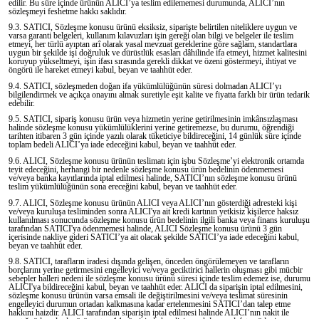
edilir. Bu süre içinde ürünün ALICI’ya teslim edilememesi durumunda, ALICI’nın
sözleşmeyi feshetme hakkı saklıdır.
9.3. SATICI, Sözleşme konusu ürünü eksiksiz, siparişte belirtilen niteliklere uygun ve
varsa garanti belgeleri, kullanım kılavuzları işin gereği olan bilgi ve belgeler ile teslim
etmeyi, her türlü ayıptan arî olarak yasal mevzuat gereklerine göre sağlam, standartlara
uygun bir şekilde işi doğruluk ve dürüstlük esasları dâhilinde ifa etmeyi, hizmet kalitesini
koruyup yükseltmeyi, işin ifası sırasında gerekli dikkat ve özeni göstermeyi, ihtiyat ve
öngörü ile hareket etmeyi kabul, beyan ve taahhüt eder.
9.4. SATICI, sözleşmeden doğan ifa yükümlülüğünün süresi dolmadan ALICI’yı
bilgilendirmek ve açıkça onayını almak suretiyle eşit kalite ve fiyatta farklı bir ürün tedarik
edebilir.
9.5. SATICI, sipariş konusu ürün veya hizmetin yerine getirilmesinin imkânsızlaşması
halinde sözleşme konusu yükümlülüklerini yerine getiremezse, bu durumu, öğrendiği
tarihten itibaren 3 gün içinde yazılı olarak tüketiciye bildireceğini, 14 günlük süre içinde
toplam bedeli ALICI’ya iade edeceğini kabul, beyan ve taahhüt eder.
9.6. ALICI, Sözleşme konusu ürünün teslimatı için işbu Sözleşme’yi elektronik ortamda
teyit edeceğini, herhangi bir nedenle sözleşme konusu ürün bedelinin ödenmemesi
ve/veya banka kayıtlarında iptal edilmesi halinde, SATICI’nın sözleşme konusu ürünü
teslim yükümlülüğünün sona ereceğini kabul, beyan ve taahhüt eder.
9.7. ALICI, Sözleşme konusu ürünün ALICI veya ALICI’nın gösterdiği adresteki kişi
ve/veya kuruluşa tesliminden sonra ALICI'ya ait kredi kartının yetkisiz kişilerce haksız
kullanılması sonucunda sözleşme konusu ürün bedelinin ilgili banka veya finans kuruluşu
tarafından SATICI'ya ödenmemesi halinde, ALICI Sözleşme konusu ürünü 3 gün
içerisinde nakliye gideri SATICI’ya ait olacak şekilde SATICI’ya iade edeceğini kabul,
beyan ve taahhüt eder.
9.8. SATICI, tarafların iradesi dışında gelişen, önceden öngörülemeyen ve tarafların
borçlarını yerine getirmesini engelleyici ve/veya geciktirici hallerin oluşması gibi mücbir
sebepler halleri nedeni ile sözleşme konusu ürünü süresi içinde teslim edemez ise, durumu
ALICI'ya bildireceğini kabul, beyan ve taahhüt eder. ALICI da siparişin iptal edilmesini,
sözleşme konusu ürünün varsa emsali ile değiştirilmesini ve/veya teslimat süresinin
engelleyici durumun ortadan kalkmasına kadar ertelenmesini SATICI’dan talep etme
hakkını haizdir. ALICI tarafından siparişin iptal edilmesi halinde ALICI’nın nakit ile