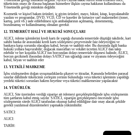
tüketicinin onayı ile ifasına başlanan hizmetlere ilişkin cayma hakkının kullanılması da
Yönetmelik gereği mümkün değildir.
Kozmetik ve kişisel bakım ürünleri, iç giyim ürünleri, mayo, bikini, kitap, kopyalanabilir
yazılım ve programlar, DVD, VCD, CD ve kasetler ile kırtasiye sarf malzemeleri (toner,
kartuş, şerit vb.) iade edilebilmesi için ambalajlarının açılmamış, denenmemiş,
bozulmamış ve kullanılmamış olmaları gerekir.
12. TEMERRÜT HALİ VE HUKUKİ SONUÇLARI
ALICI, ödeme işlemlerini kredi kartı ile yaptığı durumda temerrüde düştüğü takdirde, kart
sahibi banka ile arasındaki kredi kartı sözleşmesi çerçevesinde faiz ödeyeceğini ve
bankaya karşı sorumlu olacağını kabul, beyan ve taahhüt eder. Bu durumda ilgili banka
hukuki yollara başvurabilir; doğacak masrafları ve vekâlet ücretini ALICI’dan talep
edebilir ve her koşulda ALICI’nın borcundan dolayı temerrüde düşmesi halinde, ALICI,
borcun gecikmeli ifasından dolayı SATICI’nın uğradığı zarar ve ziyanını ödeyeceğini
kabul, beyan ve taahhüt eder
13. YETKİLİ MAHKEME
İşbu sözleşmeden doğan uyuşmazlıklarda şikayet ve itirazlar, Kanunda belirtilen parasal
sınırlar dâhilinde tüketicinin yerleşim yerinin bulunduğu veya tüketici işleminin yapıldığı
yerdeki tüketici sorunları hakem heyetine veya tüketici mahkemesine yapılacaktır
14. YÜRÜRLÜK
ALICI, Site üzerinden verdiği siparişe ait ödemeyi gerçekleştirdiğinde işbu sözleşmenin
tüm şartlarını kabul etmiş sayılır. SATICI, siparişin gerçekleşmesi öncesinde işbu
sözleşmenin sitede ALICI tarafından okunup kabul edildiğine dair onay alacak şekilde
gerekli yazılımsal düzenlemeleri yapmakla yükümlüdür.
SATICI:
ALICI:
TARİH: