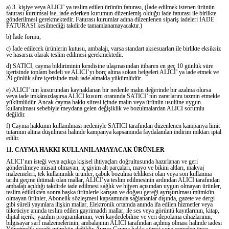
a) 3. kişiye veya ALICI’ ya teslim edilen ürünün faturası, (İade edilmek istenen ürünün
faturası kurumsal ise, iade ederken kurumun düzenlemiş olduğu iade faturası ile birlikte
gönderilmesi gerekmektedir. Faturası kurumlar adına düzenlenen sipariş iadeleri İADE
FATURASI kesilmediği takdirde tamamlanamayacaktır.)
b) İade formu,
c) İade edilecek ürünlerin kutusu, ambalajı, varsa standart aksesuarları ile birlikte eksiksiz
ve hasarsız olarak teslim edilmesi gerekmektedir.
d) SATICI, cayma bildiriminin kendisine ulaşmasından itibaren en geç 10 günlük süre
içerisinde toplam bedeli ve ALICI’yı borç altına sokan belgeleri ALICI’ ya iade etmek ve
20 günlük süre içerisinde malı iade almakla yükümlüdür.
e) ALICI’ nın kusurundan kaynaklanan bir nedenle malın değerinde bir azalma olursa
veya iade imkânsızlaşırsa ALICI kusuru oranında SATICI’ nın zararlarını tazmin etmekle
yükümlüdür. Ancak cayma hakkı süresi içinde malın veya ürünün usulüne uygun
kullanılması sebebiyle meydana gelen değişiklik ve bozulmalardan ALICI sorumlu
değildir.
f) Cayma hakkının kullanılması nedeniyle SATICI tarafından düzenlenen kampanya limit
tutarının altına düşülmesi halinde kampanya kapsamında faydalanılan indirim miktarı iptal
edilir.
11. CAYMA HAKKI KULLANILAMAYACAK ÜRÜNLER
ALICI’nın isteği veya açıkça kişisel ihtiyaçları doğrultusunda hazırlanan ve geri
gönderilmeye müsait olmayan, iç giyim alt parçaları, mayo ve bikini altları, makyaj
malzemeleri, tek kullanımlık ürünler, çabuk bozulma tehlikesi olan veya son kullanma
tarihi geçme ihtimali olan mallar, ALICI’ya teslim edilmesinin ardından ALICI tarafından
ambalajı açıldığı takdirde iade edilmesi sağlık ve hijyen açısından uygun olmayan ürünler,
teslim edildikten sonra başka ürünlerle karışan ve doğası gereği ayrıştırılması mümkün
olmayan ürünler, Abonelik sözleşmesi kapsamında sağlananlar dışında, gazete ve dergi
gibi süreli yayınlara ilişkin mallar, Elektronik ortamda anında ifa edilen hizmetler veya
tüketiciye anında teslim edilen gayrimaddi mallar, ile ses veya görüntü kayıtlarının, kitap,
dijital içerik, yazılım programlarının, veri kaydedebilme ve veri depolama cihazlarının,
bilgisayar sarf malzemelerinin, ambalajının ALICI tarafından açılmış olması halinde iadesi
Yönetmelik gereği mümkün değildir. Ayrıca Cayma hakkı süresi sona ermeden önce,