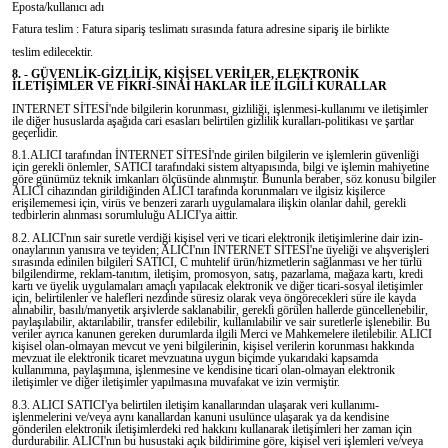
Eposta/kullanıcı adı
Fatura teslim : Fatura sipariş teslimatı sırasında fatura adresine sipariş ile birlikte
teslim edilecektir.
8. - GÜVENLİK-GİZLİLİK, KİŞİSEL VERİLER, ELEKTRONİK
İLETİŞİMLER VE FİKRİ-SINAİ HAKLAR İLE İLGİLİ KURALLAR
INTERNET SİTESİ'nde bilgilerin korunması, gizliliği, işlenmesi-kullanımı ve iletişimler
ile diğer hususlarda aşağıda cari esasları belirtilen gizlilik kuralları-politikası ve şartlar
geçerlidir.
8.1.ALICI tarafından İNTERNET SİTESİ'nde girilen bilgilerin ve işlemlerin güvenliği
için gerekli önlemler, SATICI tarafındaki sistem altyapısında, bilgi ve işlemin mahiyetine
göre günümüz teknik imkanları ölçüsünde alınmıştır. Bununla beraber, söz konusu bilgiler
ALICI cihazından girildiğinden ALICI tarafında korunmaları ve ilgisiz kişilerce
erişilememesi için, virüs ve benzeri zararlı uygulamalara ilişkin olanlar dahil, gerekli
tedbirlerin alınması sorumluluğu ALICI'ya aittir.
8.2. ALICI'nın sair suretle verdiği kişisel veri ve ticari elektronik iletişimlerine dair izin-
onaylarının yanısıra ve teyiden; ALICI'nın İNTERNET SİTESİ'ne üyeliği ve alışverişleri
sırasında edinilen bilgileri SATICI, C muhtelif ürün/hizmetlerin sağlanması ve her türlü
bilgilendirme, reklam-tanıtım, iletişim, promosyon, satış, pazarlama, mağaza kartı, kredi
kartı ve üyelik uygulamaları amaçlı yapılacak elektronik ve diğer ticari-sosyal iletişimler
için, belirtilenler ve halefleri nezdinde süresiz olarak veya öngörecekleri süre ile kayda
alınabilir, basılı/manyetik arşivlerde saklanabilir, gerekli görülen hallerde güncellenebilir,
paylaşılabilir, aktarılabilir, transfer edilebilir, kullanılabilir ve sair suretlerle işlenebilir. Bu
veriler ayrıca kanunen gereken durumlarda ilgili Merci ve Mahkemelere iletilebilir. ALICI
kişisel olan-olmayan mevcut ve yeni bilgilerinin, kişisel verilerin korunması hakkında
mevzuat ile elektronik ticaret mevzuatına uygun biçimde yukarıdaki kapsamda
kullanımına, paylaşımına, işlenmesine ve kendisine ticari olan-olmayan elektronik
iletişimler ve diğer iletişimler yapılmasına muvafakat ve izin vermiştir.
8.3. ALICI SATICI'ya belirtilen iletişim kanallarından ulaşarak veri kullanımı-
işlenmelerini ve/veya aynı kanallardan kanuni usulünce ulaşarak ya da kendisine
gönderilen elektronik iletişimlerdeki red hakkını kullanarak iletişimleri her zaman için
durdurabilir. ALICI'nın bu husustaki açık bildirimine göre, kişisel veri işlemleri ve/veya