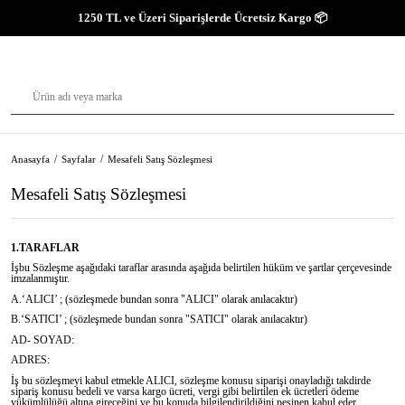
1250 TL ve Üzeri Siparişlerde Ücretsiz Kargo 📦
Anasayfa
Sayfalar
Mesafeli Satış Sözleşmesi
Mesafeli Satış Sözleşmesi
1.TARAFLAR
İşbu Sözleşme aşağıdaki taraflar arasında aşağıda belirtilen hüküm ve şartlar çerçevesinde
imzalanmıştır.
A.‘ALICI’ ; (sözleşmede bundan sonra "ALICI" olarak anılacaktır)
B.‘SATICI’ ; (sözleşmede bundan sonra "SATICI" olarak anılacaktır)
AD- SOYAD:
ADRES:
İş bu sözleşmeyi kabul etmekle ALICI, sözleşme konusu siparişi onayladığı takdirde
sipariş konusu bedeli ve varsa kargo ücreti, vergi gibi belirtilen ek ücretleri ödeme
yükümlülüğü altına gireceğini ve bu konuda bilgilendirildiğini peşinen kabul eder.