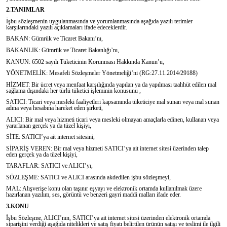
2.TANIMLAR
İşbu sözleşmenin uygulanmasında ve yorumlanmasında aşağıda yazılı terimler
karşılarındaki yazılı açıklamaları ifade edeceklerdir.
BAKAN: Gümrük ve Ticaret Bakanı’nı,
BAKANLIK: Gümrük ve Ticaret Bakanlığı’nı,
KANUN: 6502 sayılı Tüketicinin Korunması Hakkında Kanun’u,
YÖNETMELİK: Mesafeli Sözleşmeler Yönetmeliği’ni (RG:27.11.2014/29188)
HİZMET: Bir ücret veya menfaat karşılığında yapılan ya da yapılması taahhüt edilen mal
sağlama dışındaki her türlü tüketici işleminin konusunu ,
SATICI: Ticari veya mesleki faaliyetleri kapsamında tüketiciye mal sunan veya mal sunan
adına veya hesabına hareket eden şirketi,
ALICI: Bir mal veya hizmeti ticari veya mesleki olmayan amaçlarla edinen, kullanan veya
yararlanan gerçek ya da tüzel kişiyi,
SİTE: SATICI’ya ait internet sitesini,
SİPARİŞ VEREN: Bir mal veya hizmeti SATICI’ya ait internet sitesi üzerinden talep
eden gerçek ya da tüzel kişiyi,
TARAFLAR: SATICI ve ALICI’yı,
SÖZLEŞME: SATICI ve ALICI arasında akdedilen işbu sözleşmeyi,
MAL: Alışverişe konu olan taşınır eşyayı ve elektronik ortamda kullanılmak üzere
hazırlanan yazılım, ses, görüntü ve benzeri gayri maddi malları ifade eder.
3.KONU
İşbu Sözleşme, ALICI’nın, SATICI’ya ait internet sitesi üzerinden elektronik ortamda
siparişini verdiği aşağıda nitelikleri ve satış fiyatı belirtilen ürünün satışı ve teslimi ile ilgili