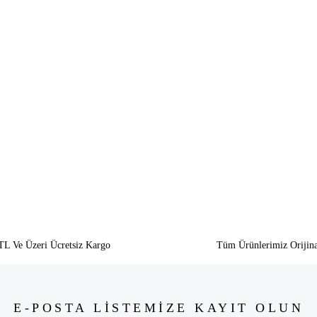
siz gördüğünüz noktaları öneri formunu kullanarak tarafımıza iletebilirsiniz.
Bu ürüne ilk yorumu siz yapın!
Yorum Yaz
TL Ve Üzeri Ücretsiz Kargo
Tüm Ürünlerimiz Orijina
E-POSTA LİSTEMİZE KAYIT OLUN