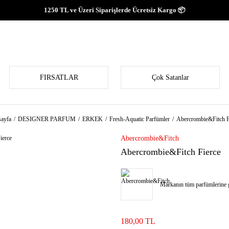
1250 TL ve Üzeri Siparişlerde Ücretsiz Kargo 📦
FIRSATLAR
Çok Satanlar
ayfa
DESIGNER PARFUM
ERKEK
Fresh-Aquatic Parfümler
Abercrombie&Fitch F
Abercrombie&Fitch
Abercrombie&Fitch Fierce
Markanın tüm parfümlerine g
180,00 TL