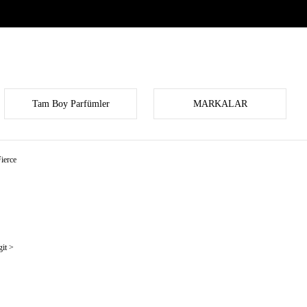
Tam Boy Parfümler
MARKALAR
ierce
it >