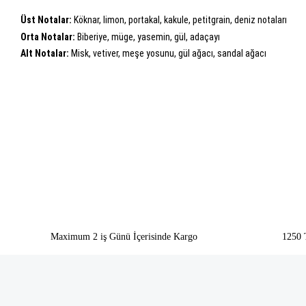
Üst Notalar:
Köknar, limon, portakal, kakule, petitgrain, deniz notaları
Orta Notalar:
Biberiye, müge, yasemin, gül, adaçayı
Alt Notalar:
Misk, vetiver, meşe yosunu, gül ağacı, sandal ağacı
Bu ürünün fiyat bilgisi, resim, ürün açıklamalarında ve diğer konularda yeter
Görüş ve önerileriniz için teşekkür ederiz.
Ürün resmi kalitesiz, bozuk veya görüntülenemiyor.
Ürün açıklamasında eksik bilgiler bulunuyor.
Ürün bilgilerinde hatalar bulunuyor.
Ürün fiyatı diğer sitelerden daha pahalı.
Bu ürüne benzer farklı alternatifler olmalı.
Maximum 2 iş Günü İçerisinde Kargo
1250 