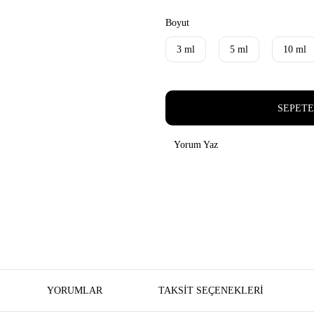
Boyut
3 ml
5 ml
10 ml
SEPETE
Yorum Yaz
YORUMLAR
TAKSIT SEÇENEKLERI