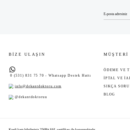
BİZE ULAŞIN
MÜŞTERİ
ÖDEME VE T
0 (531) 831 75 70 - Whatsapp Destek Hattı
İPTAL VE İ
info@dekantdoktoru.com
SIKÇA SOR
BLOG
@dekantdoktoruu
Kredi kartı bilgileriniz 256Bit SSL sertifikası ile korunmaktadır