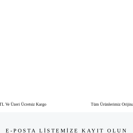
siz gördüğünüz noktaları öneri formunu kullanarak tarafımıza iletebilirsiniz.
Bu ürüne ilk yorumu siz yapın!
Yorum Yaz
TL Ve Üzeri Ücretsiz Kargo
Tüm Ürünlerimiz Orijina
E-POSTA LİSTEMİZE KAYIT OLUN