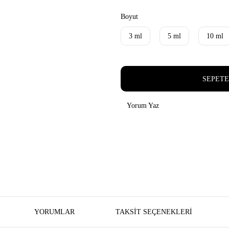
Boyut
3 ml
5 ml
10 ml
SEPETE
Yorum Yaz
YORUMLAR
TAKSIT SEÇENEKLERI