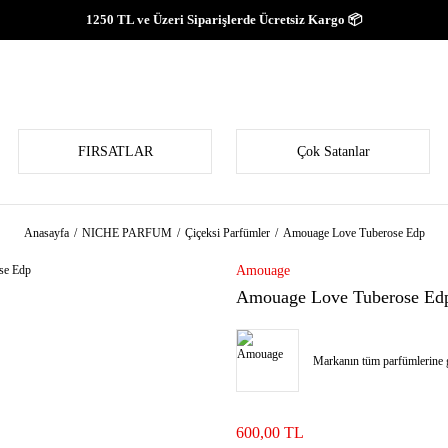
1250 TL ve Üzeri Siparişlerde Ücretsiz Kargo 📦
FIRSATLAR
Çok Satanlar
Anasayfa
NICHE PARFUM
Çiçeksi Parfümler
Amouage Love Tuberose Edp
Amouage
Amouage Love Tuberose Ed
Markanın tüm parfümlerine g
600,00 TL