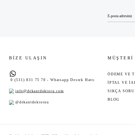
BİZE ULAŞIN
MÜŞTERİ
ÖDEME VE T
0 (531) 831 75 70 - Whatsapp Destek Hattı
İPTAL VE İ
info@dekantdoktoru.com
SIKÇA SOR
BLOG
@dekantdoktoruu