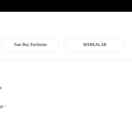
Tam Boy Parfümler
MARKALAR
p
it >