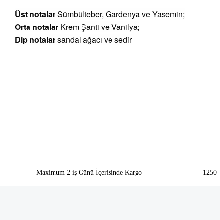
Üst notalar
Sümbülteber, Gardenya ve Yasemin;
Orta notalar
Krem Şanti ve Vanilya;
Dip notalar
sandal ağacı ve sedir
Bu ürünün fiyat bilgisi, resim, ürün açıklamalarında ve diğer konularda yeter
Görüş ve önerileriniz için teşekkür ederiz.
Ürün resmi kalitesiz, bozuk veya görüntülenemiyor.
Ürün açıklamasında eksik bilgiler bulunuyor.
Ürün bilgilerinde hatalar bulunuyor.
Ürün fiyatı diğer sitelerden daha pahalı.
Bu ürüne benzer farklı alternatifler olmalı.
Maximum 2 iş Günü İçerisinde Kargo
1250 