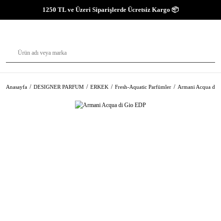
1250 TL ve Üzeri Siparişlerde Ücretsiz Kargo 📦
Anasayfa
DESIGNER PARFUM
ERKEK
Fresh-Aquatic Parfümler
Armani Acqua di 