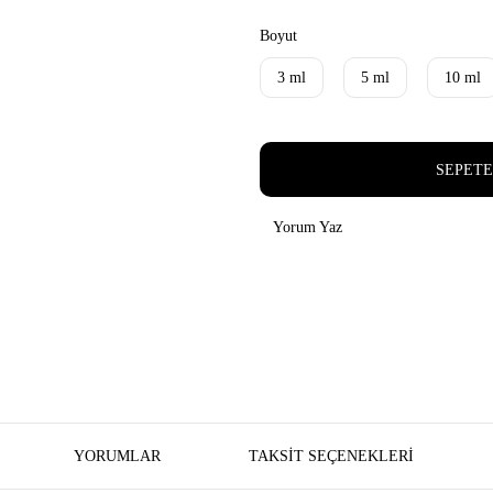
Boyut
3 ml
5 ml
10 ml
SEPETE
Yorum Yaz
YORUMLAR
TAKSIT SEÇENEKLERI