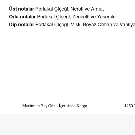
Üst notalar
Portakal Çiçeği, Neroli ve Armut
Orta notalar
Portakal Çiçeği, Zencefil ve Yasemin
Dip notalar
Portakal Çiçeği, Misk, Beyaz Orman ve Vanily
Bu ürünün fiyat bilgisi, resim, ürün açıklamalarında ve diğer konularda yeter
Görüş ve önerileriniz için teşekkür ederiz.
Ürün resmi kalitesiz, bozuk veya görüntülenemiyor.
Ürün açıklamasında eksik bilgiler bulunuyor.
Ürün bilgilerinde hatalar bulunuyor.
Ürün fiyatı diğer sitelerden daha pahalı.
Bu ürüne benzer farklı alternatifler olmalı.
Maximum 2 iş Günü İçerisinde Kargo
1250 