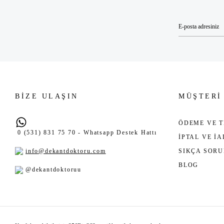
BİZE ULAŞIN
MÜŞTERİ
ÖDEME VE T
0 (531) 831 75 70 - Whatsapp Destek Hattı
İPTAL VE İ
info@dekantdoktoru.com
SIKÇA SOR
BLOG
@dekantdoktoruu