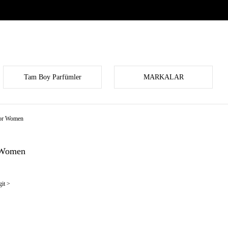
Tam Boy Parfümler
MARKALAR
for Women
 Women
it >