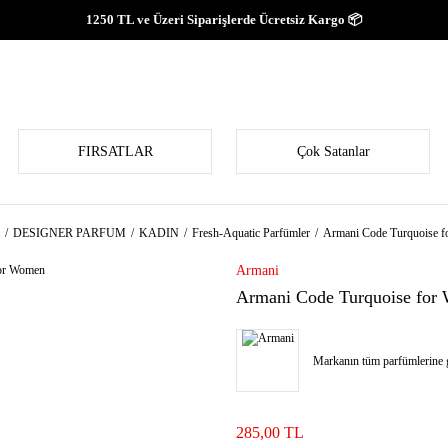
1250 TL ve Üzeri Siparişlerde Ücretsiz Kargo 📦
FIRSATLAR
Çok Satanlar
DESIGNER PARFUM
KADIN
Fresh-Aquatic Parfümler
Armani Code Turquoise 
Armani
Armani Code Turquoise for
Markanın tüm parfümlerine g
285,00 TL