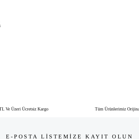
a
siz gördüğünüz noktaları öneri formunu kullanarak tarafımıza iletebilirsiniz.
Bu ürüne ilk yorumu siz yapın!
Yorum Yaz
TL Ve Üzeri Ücretsiz Kargo
Tüm Ürünlerimiz Orijina
E-POSTA LİSTEMİZE KAYIT OLUN