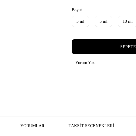
Boyut
3 ml
5 ml
10 ml
SEPETE
Yorum Yaz
YORUMLAR
TAKSIT SEÇENEKLERI