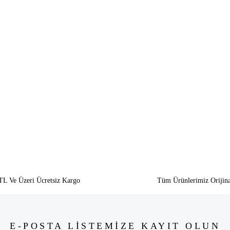
siz gördüğünüz noktaları öneri formunu kullanarak tarafımıza iletebilirsiniz.
Bu ürüne ilk yorumu siz yapın!
Yorum Yaz
TL Ve Üzeri Ücretsiz Kargo
Tüm Ürünlerimiz Orijina
E-POSTA LİSTEMİZE KAYIT OLUN