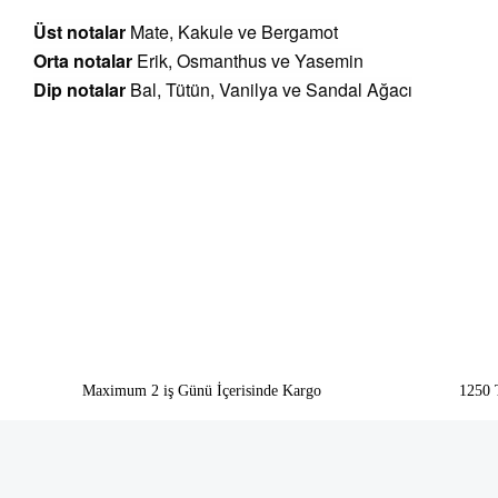
Üst notalar
Mate, Kakule ve Bergamot
Orta notalar
Erik, Osmanthus ve Yasemin
Dip notalar
Bal, Tütün, Vanilya ve Sandal Ağacı
Bu ürünün fiyat bilgisi, resim, ürün açıklamalarında ve diğer konularda yeter
Görüş ve önerileriniz için teşekkür ederiz.
Ürün resmi kalitesiz, bozuk veya görüntülenemiyor.
Ürün açıklamasında eksik bilgiler bulunuyor.
Ürün bilgilerinde hatalar bulunuyor.
Ürün fiyatı diğer sitelerden daha pahalı.
Bu ürüne benzer farklı alternatifler olmalı.
Maximum 2 iş Günü İçerisinde Kargo
1250 