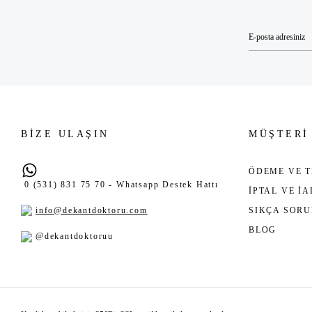
BİZE ULAŞIN
MÜŞTERİ
ÖDEME VE T
0 (531) 831 75 70 - Whatsapp Destek Hattı
İPTAL VE İ
info@dekantdoktoru.com
SIKÇA SOR
BLOG
@dekantdoktoruu