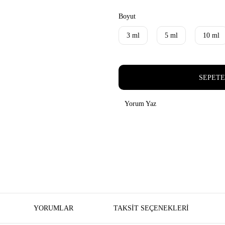
Boyut
3 ml
5 ml
10 ml
SEPETE
Yorum Yaz
YORUMLAR
TAKSIT SEÇENEKLERI