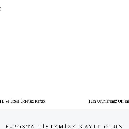
;
siz gördüğünüz noktaları öneri formunu kullanarak tarafımıza iletebilirsiniz.
Bu ürüne ilk yorumu siz yapın!
Yorum Yaz
TL Ve Üzeri Ücretsiz Kargo
Tüm Ürünlerimiz Orijina
E-POSTA LİSTEMİZE KAYIT OLUN