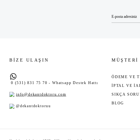
BİZE ULAŞIN
MÜŞTERİ
ÖDEME VE T
0 (531) 831 75 70 - Whatsapp Destek Hattı
İPTAL VE İ
info@dekantdoktoru.com
SIKÇA SOR
BLOG
@dekantdoktoruu