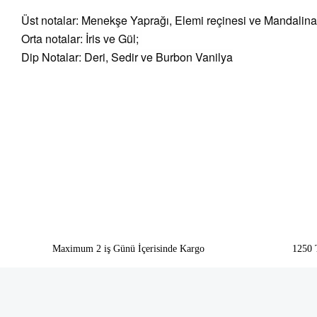
Üst notalar: Menekşe Yaprağı, Elemi reçinesi ve Mandalina
Orta notalar: İris ve Gül;
Dip Notalar: Deri, Sedir ve Burbon Vanilya
Bu ürünün fiyat bilgisi, resim, ürün açıklamalarında ve diğer konularda yeter
Görüş ve önerileriniz için teşekkür ederiz.
Ürün resmi kalitesiz, bozuk veya görüntülenemiyor.
Ürün açıklamasında eksik bilgiler bulunuyor.
Ürün bilgilerinde hatalar bulunuyor.
Ürün fiyatı diğer sitelerden daha pahalı.
Bu ürüne benzer farklı alternatifler olmalı.
Maximum 2 iş Günü İçerisinde Kargo
1250 