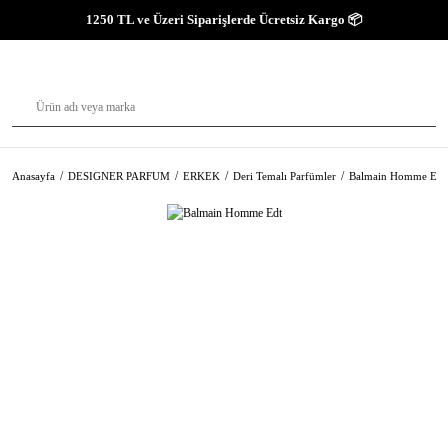
1250 TL ve Üzeri Siparişlerde Ücretsiz Kargo 📦
Anasayfa
DESIGNER PARFUM
ERKEK
Deri Temalı Parfümler
Balmain Homme Edt