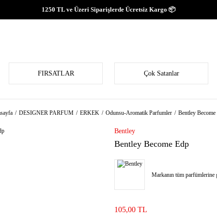
1250 TL ve Üzeri Siparişlerde Ücretsiz Kargo 📦
FIRSATLAR
Çok Satanlar
sayfa
DESIGNER PARFUM
ERKEK
Odunsu-Aromatik Parfumler
Bentley Become
Bentley
Bentley Become Edp
Markanın tüm parfümlerine g
105,00 TL