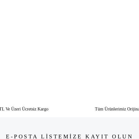
siz gördüğünüz noktaları öneri formunu kullanarak tarafımıza iletebilirsiniz.
Bu ürüne ilk yorumu siz yapın!
Yorum Yaz
TL Ve Üzeri Ücretsiz Kargo
Tüm Ürünlerimiz Orijina
E-POSTA LİSTEMİZE KAYIT OLUN