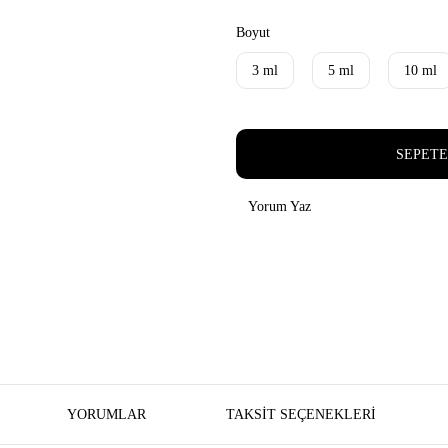
Boyut
3 ml
5 ml
10 ml
SEPETE
Yorum Yaz
YORUMLAR
TAKSIT SEÇENEKLERI