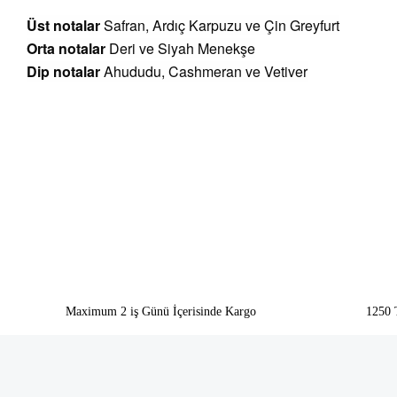
Üst notalar
Safran, Ardıç Karpuzu ve Çin Greyfurt
Orta notalar
Deri ve Siyah Menekşe
Dip notalar
Ahududu, Cashmeran ve Vetiver
Bu ürünün fiyat bilgisi, resim, ürün açıklamalarında ve diğer konularda yeter
Görüş ve önerileriniz için teşekkür ederiz.
Ürün resmi kalitesiz, bozuk veya görüntülenemiyor.
Ürün açıklamasında eksik bilgiler bulunuyor.
Ürün bilgilerinde hatalar bulunuyor.
Ürün fiyatı diğer sitelerden daha pahalı.
Bu ürüne benzer farklı alternatifler olmalı.
Maximum 2 iş Günü İçerisinde Kargo
1250 