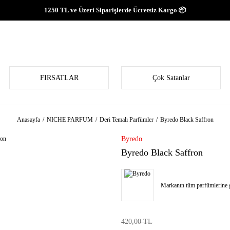
1250 TL ve Üzeri Siparişlerde Ücretsiz Kargo 📦
FIRSATLAR
Çok Satanlar
Anasayfa
NICHE PARFUM
Deri Temalı Parfümler
Byredo Black Saffron
Byredo
Byredo Black Saffron
Markanın tüm parfümlerine g
420,00 TL