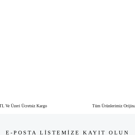
siz gördüğünüz noktaları öneri formunu kullanarak tarafımıza iletebilirsiniz.
Bu ürüne ilk yorumu siz yapın!
Yorum Yaz
TL Ve Üzeri Ücretsiz Kargo
Tüm Ürünlerimiz Orijina
E-POSTA LİSTEMİZE KAYIT OLUN