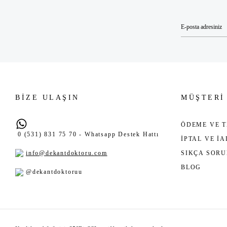
BİZE ULAŞIN
MÜŞTERİ
ÖDEME VE T
0 (531) 831 75 70 - Whatsapp Destek Hattı
İPTAL VE İ
info@dekantdoktoru.com
SIKÇA SOR
BLOG
@dekantdoktoruu