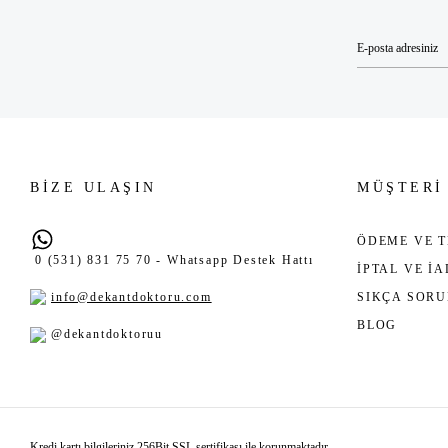
BİZE ULAŞIN
MÜŞTERİ
ÖDEME VE T
0 (531) 831 75 70 - Whatsapp Destek Hattı
İPTAL VE İ
info@dekantdoktoru.com
SIKÇA SOR
BLOG
@dekantdoktoruu
Kredi kartı bilgileriniz 256Bit SSL sertifikası ile korunmaktadır