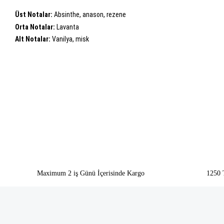
Üst Notalar:
Absinthe, anason, rezene
Orta Notalar:
Lavanta
Alt Notalar:
Vanilya, misk
Bu ürünün fiyat bilgisi, resim, ürün açıklamalarında ve diğer konularda yeter
Görüş ve önerileriniz için teşekkür ederiz.
Ürün resmi kalitesiz, bozuk veya görüntülenemiyor.
Ürün açıklamasında eksik bilgiler bulunuyor.
Ürün bilgilerinde hatalar bulunuyor.
Ürün fiyatı diğer sitelerden daha pahalı.
Bu ürüne benzer farklı alternatifler olmalı.
Maximum 2 iş Günü İçerisinde Kargo
1250 