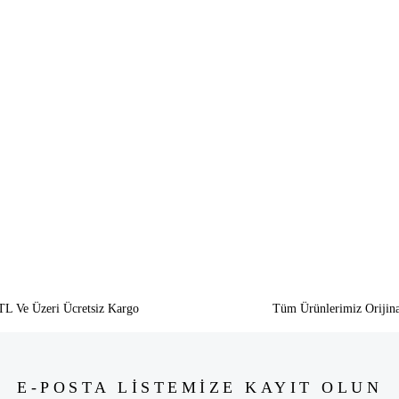
siz gördüğünüz noktaları öneri formunu kullanarak tarafımıza iletebilirsiniz.
Bu ürüne ilk yorumu siz yapın!
Yorum Yaz
TL Ve Üzeri Ücretsiz Kargo
Tüm Ürünlerimiz Orijina
E-POSTA LİSTEMİZE KAYIT OLUN