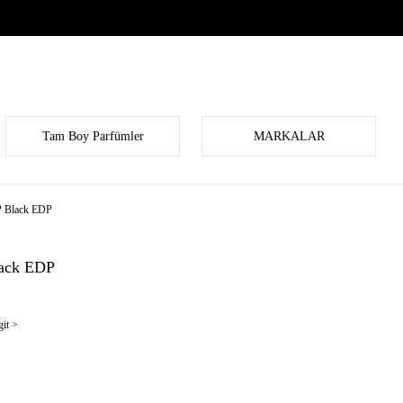
Tam Boy Parfümler
MARKALAR
P Black EDP
lack EDP
it >