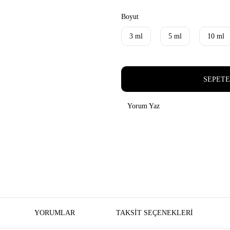
Boyut
3 ml
5 ml
10 ml
SEPETE
Yorum Yaz
YORUMLAR
TAKSIT SEÇENEKLERI