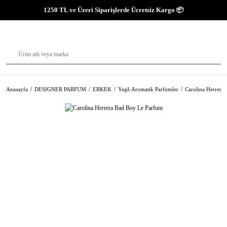
1250 TL ve Üzeri Siparişlerde Ücretsiz Kargo 📦
Anasayfa
DESIGNER PARFUM
ERKEK
Yeşil-Aromatik Parfümler
Carolina Herrera