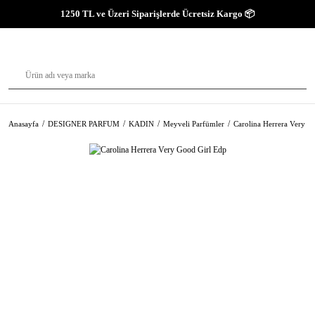
1250 TL ve Üzeri Siparişlerde Ücretsiz Kargo 📦
Anasayfa
DESIGNER PARFUM
KADIN
Meyveli Parfümler
Carolina Herrera Very G