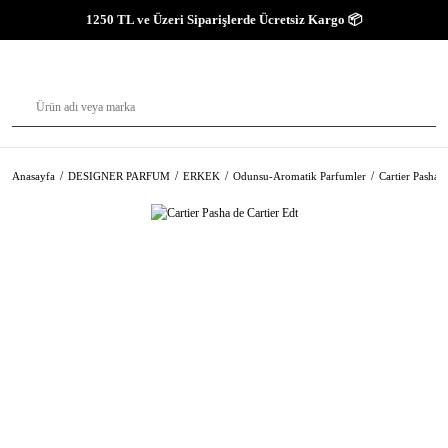
1250 TL ve Üzeri Siparişlerde Ücretsiz Kargo 📦
Anasayfa
DESIGNER PARFUM
ERKEK
Odunsu-Aromatik Parfumler
Cartier Pasha d