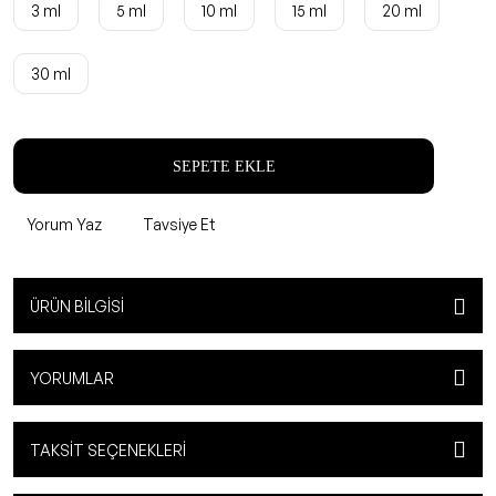
3 ml
5 ml
10 ml
15 ml
20 ml
30 ml
SEPETE EKLE
Yorum Yaz
Tavsiye Et
ÜRÜN BILGISI
YORUMLAR
TAKSIT SEÇENEKLERI