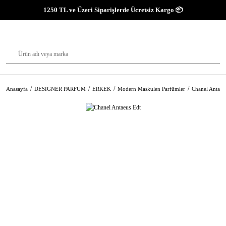
1250 TL ve Üzeri Siparişlerde Ücretsiz Kargo 📦
Anasayfa
DESIGNER PARFUM
ERKEK
Modern Maskulen Parfümler
Chanel Antaeu