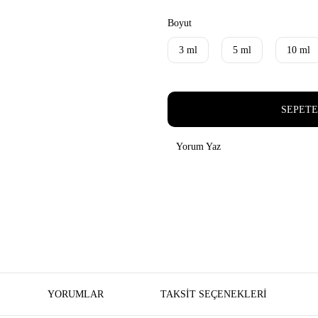
Boyut
3 ml
5 ml
10 ml
SEPETE
Yorum Yaz
YORUMLAR
TAKSIT SEÇENEKLERI