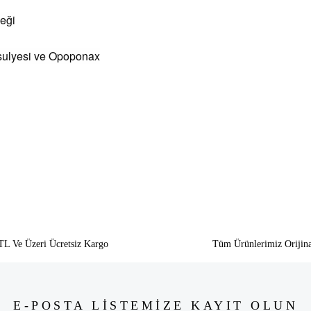
eği
asulyesi ve Opoponax
siz gördüğünüz noktaları öneri formunu kullanarak tarafımıza iletebilirsiniz.
Bu ürüne ilk yorumu siz yapın!
Yorum Yaz
TL Ve Üzeri Ücretsiz Kargo
Tüm Ürünlerimiz Orijina
E-POSTA LİSTEMİZE KAYIT OLUN