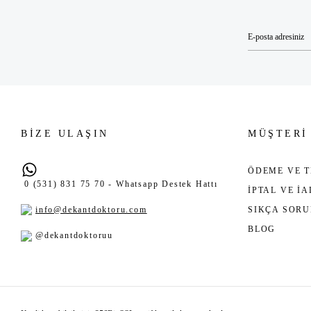
BİZE ULAŞIN
MÜŞTERİ
ÖDEME VE T
0 (531) 831 75 70 - Whatsapp Destek Hattı
İPTAL VE İ
info@dekantdoktoru.com
SIKÇA SOR
BLOG
@dekantdoktoruu