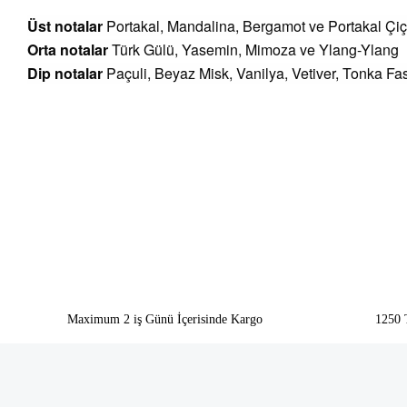
Üst notalar
Portakal, Mandalina, Bergamot ve Portakal Çiç
Orta notalar
Türk Gülü, Yasemin, Mimoza ve Ylang-Ylang
Dip notalar
Paçuli, Beyaz Misk, Vanilya, Vetiver, Tonka F
Bu ürünün fiyat bilgisi, resim, ürün açıklamalarında ve diğer konularda yeter
Görüş ve önerileriniz için teşekkür ederiz.
Ürün resmi kalitesiz, bozuk veya görüntülenemiyor.
Ürün açıklamasında eksik bilgiler bulunuyor.
Ürün bilgilerinde hatalar bulunuyor.
Ürün fiyatı diğer sitelerden daha pahalı.
Bu ürüne benzer farklı alternatifler olmalı.
Maximum 2 iş Günü İçerisinde Kargo
1250 