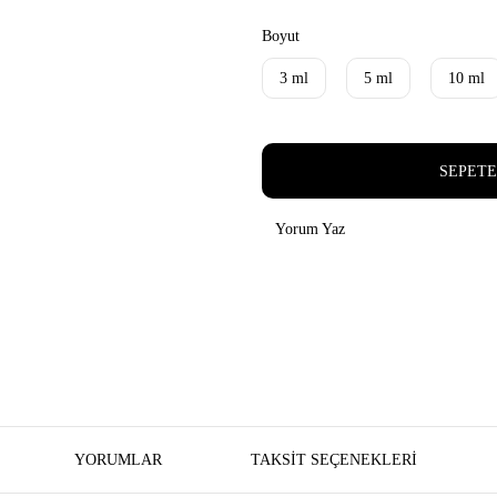
Boyut
3 ml
5 ml
10 ml
SEPETE
Yorum Yaz
YORUMLAR
TAKSIT SEÇENEKLERI