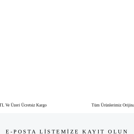
siz gördüğünüz noktaları öneri formunu kullanarak tarafımıza iletebilirsiniz.
Bu ürüne ilk yorumu siz yapın!
Yorum Yaz
TL Ve Üzeri Ücretsiz Kargo
Tüm Ürünlerimiz Orijina
E-POSTA LİSTEMİZE KAYIT OLUN