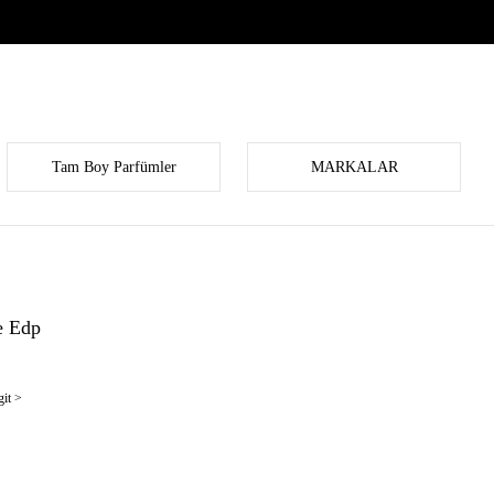
Tam Boy Parfümler
MARKALAR
e Edp
it >