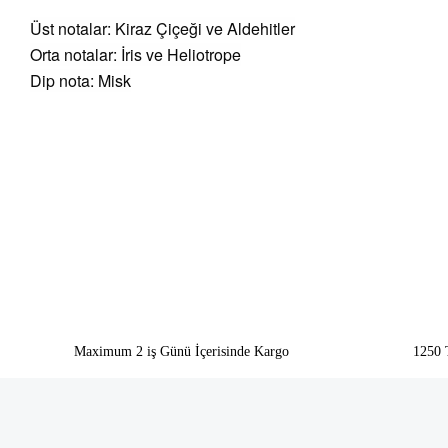
Üst notalar: Kiraz Çiçeği ve Aldehitler
Orta notalar: İris ve Heliotrope
Dip nota: Misk
Bu ürünün fiyat bilgisi, resim, ürün açıklamalarında ve diğer konularda yeter
Görüş ve önerileriniz için teşekkür ederiz.
Ürün resmi kalitesiz, bozuk veya görüntülenemiyor.
Ürün açıklamasında eksik bilgiler bulunuyor.
Ürün bilgilerinde hatalar bulunuyor.
Ürün fiyatı diğer sitelerden daha pahalı.
Bu ürüne benzer farklı alternatifler olmalı.
Maximum 2 iş Günü İçerisinde Kargo
1250 