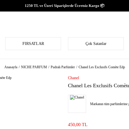
1250 TL ve Üzeri Siparişlerde Ücretsiz Kargo 📦
FIRSATLAR
Çok Satanlar
Anasayfa
NICHE PARFUM
Pudralı Parfümler
Chanel Les Exclusifs Comète Edp
Chanel
Chanel Les Exclusifs Comèt
Markanın tüm parfümlerine g
450,00 TL