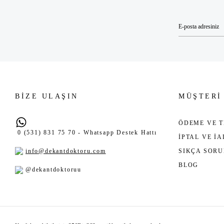
BİZE ULAŞIN
MÜŞTERİ
ÖDEME VE T
0 (531) 831 75 70 - Whatsapp Destek Hattı
İPTAL VE İ
info@dekantdoktoru.com
SIKÇA SOR
BLOG
@dekantdoktoruu