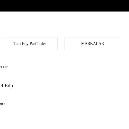
Tam Boy Parfümler
MARKALAR
el Edp
el Edp
it >