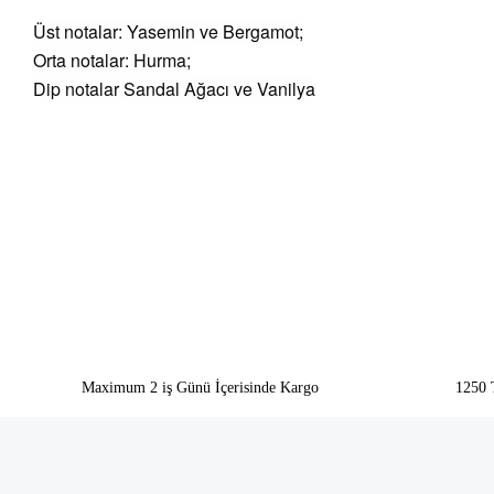
Üst notalar: Yasemin ve Bergamot;
Orta notalar: Hurma;
Dip notalar Sandal Ağacı ve Vanilya
Bu ürünün fiyat bilgisi, resim, ürün açıklamalarında ve diğer konularda yeter
Görüş ve önerileriniz için teşekkür ederiz.
Ürün resmi kalitesiz, bozuk veya görüntülenemiyor.
Ürün açıklamasında eksik bilgiler bulunuyor.
Ürün bilgilerinde hatalar bulunuyor.
Ürün fiyatı diğer sitelerden daha pahalı.
Bu ürüne benzer farklı alternatifler olmalı.
Maximum 2 iş Günü İçerisinde Kargo
1250 