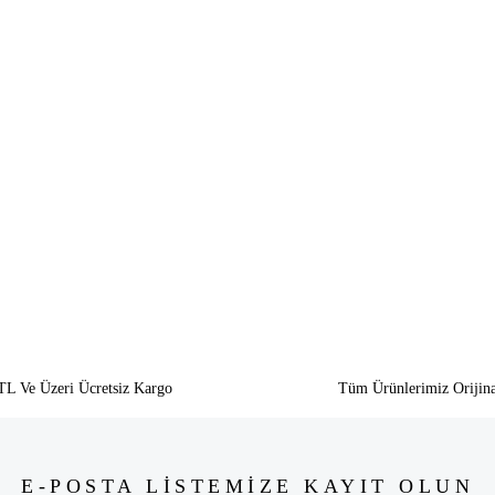
siz gördüğünüz noktaları öneri formunu kullanarak tarafımıza iletebilirsiniz.
Bu ürüne ilk yorumu siz yapın!
Yorum Yaz
TL Ve Üzeri Ücretsiz Kargo
Tüm Ürünlerimiz Orijina
E-POSTA LİSTEMİZE KAYIT OLUN