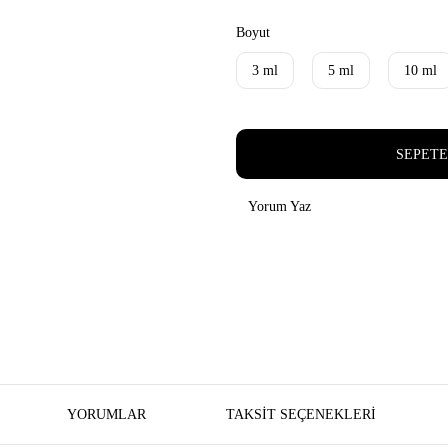
Boyut
3 ml
5 ml
10 ml
SEPETE
Yorum Yaz
YORUMLAR
TAKSIT SEÇENEKLERI