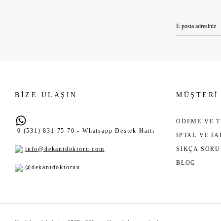
BİZE ULAŞIN
MÜŞTERİ
ÖDEME VE T
0 (531) 831 75 70 - Whatsapp Destek Hattı
İPTAL VE İ
info@dekantdoktoru.com
SIKÇA SOR
BLOG
@dekantdoktoruu