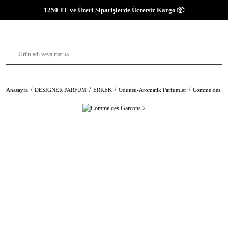
1250 TL ve Üzeri Siparişlerde Ücretsiz Kargo 📦
Anasayfa
DESIGNER PARFUM
ERKEK
Odunsu-Aromatik Parfumler
Comme des Ga