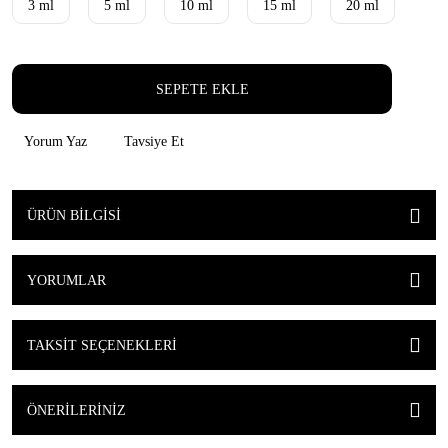
3 ml
5 ml
10 ml
15 ml
20 ml
SEPETE EKLE
Yorum Yaz
Tavsiye Et
ÜRÜN BILGISI
YORUMLAR
TAKSIT SEÇENEKLERI
ÖNERILERINIZ