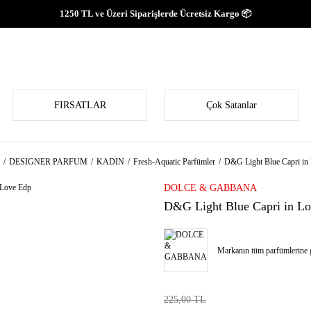
1250 TL ve Üzeri Siparişlerde Ücretsiz Kargo 📦
FIRSATLAR
Çok Satanlar
DESIGNER PARFUM
KADIN
Fresh-Aquatic Parfümler
D&G Light Blue Capri in
DOLCE & GABBANA
D&G Light Blue Capri in L
Markanın tüm parfümlerine g
225,00 TL