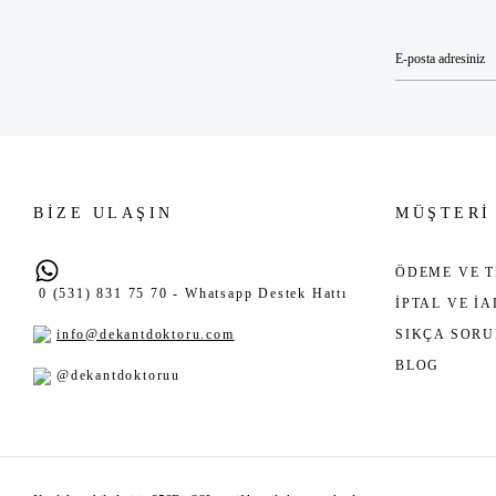
BİZE ULAŞIN
MÜŞTERİ
ÖDEME VE T
0 (531) 831 75 70 - Whatsapp Destek Hattı
İPTAL VE İ
info@dekantdoktoru.com
SIKÇA SOR
BLOG
@dekantdoktoruu