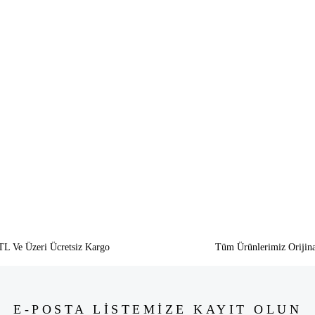
siz gördüğünüz noktaları öneri formunu kullanarak tarafımıza iletebilirsiniz.
Bu ürüne ilk yorumu siz yapın!
Yorum Yaz
TL Ve Üzeri Ücretsiz Kargo
Tüm Ürünlerimiz Orijina
E-POSTA LİSTEMİZE KAYIT OLUN