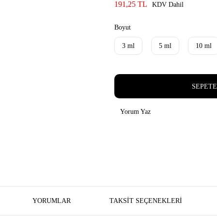
191,25 TL
KDV Dahil
Boyut
3 ml
5 ml
10 ml
SEPETE
Yorum Yaz
YORUMLAR
TAKSIT SEÇENEKLERI