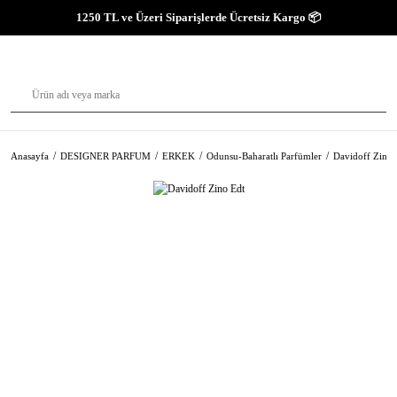
1250 TL ve Üzeri Siparişlerde Ücretsiz Kargo 📦
Anasayfa
DESIGNER PARFUM
ERKEK
Odunsu-Baharatlı Parfümler
Davidoff Zino 