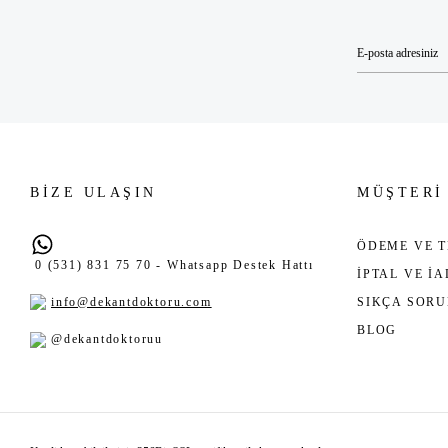
BİZE ULAŞIN
MÜŞTERİ
ÖDEME VE T
0 (531) 831 75 70 - Whatsapp Destek Hattı
İPTAL VE İ
info@dekantdoktoru.com
SIKÇA SOR
BLOG
@dekantdoktoruu