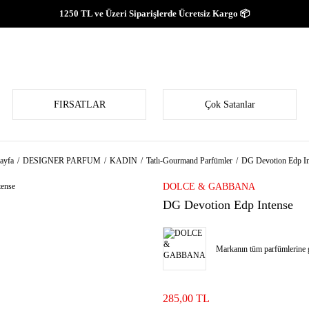
1250 TL ve Üzeri Siparişlerde Ücretsiz Kargo 📦
FIRSATLAR
Çok Satanlar
ayfa
DESIGNER PARFUM
KADIN
Tatlı-Gourmand Parfümler
DG Devotion Edp In
DOLCE & GABBANA
DG Devotion Edp Intense
Markanın tüm parfümlerine g
285,00 TL