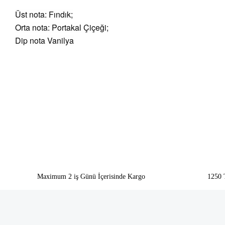
Üst nota: Fındık;
Orta nota: Portakal Çiçeği;
Dip nota Vanilya
Bu ürünün fiyat bilgisi, resim, ürün açıklamalarında ve diğer konularda yeter
Görüş ve önerileriniz için teşekkür ederiz.
Ürün resmi kalitesiz, bozuk veya görüntülenemiyor.
Ürün açıklamasında eksik bilgiler bulunuyor.
Ürün bilgilerinde hatalar bulunuyor.
Ürün fiyatı diğer sitelerden daha pahalı.
Bu ürüne benzer farklı alternatifler olmalı.
Maximum 2 iş Günü İçerisinde Kargo
1250 