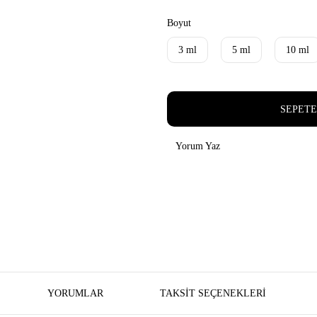
Boyut
3 ml
5 ml
10 ml
SEPETE
Yorum Yaz
YORUMLAR
TAKSIT SEÇENEKLERI