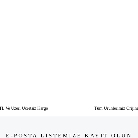
siz gördüğünüz noktaları öneri formunu kullanarak tarafımıza iletebilirsiniz.
Bu ürüne ilk yorumu siz yapın!
Yorum Yaz
TL Ve Üzeri Ücretsiz Kargo
Tüm Ürünlerimiz Orijina
E-POSTA LİSTEMİZE KAYIT OLUN