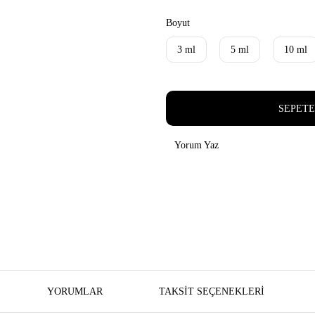
Boyut
3 ml
5 ml
10 ml
SEPETE
Yorum Yaz
YORUMLAR
TAKSIT SEÇENEKLERI