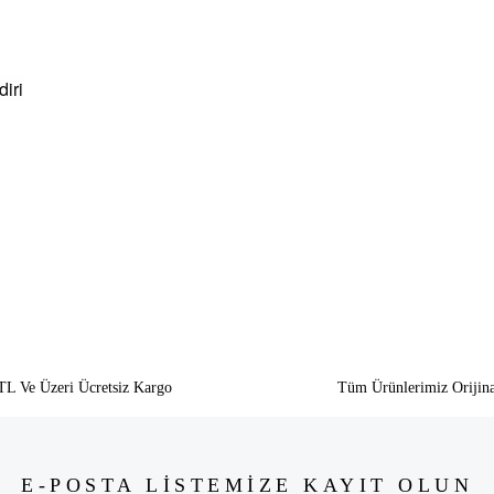
iri
siz gördüğünüz noktaları öneri formunu kullanarak tarafımıza iletebilirsiniz.
Bu ürüne ilk yorumu siz yapın!
Yorum Yaz
TL Ve Üzeri Ücretsiz Kargo
Tüm Ürünlerimiz Orijina
E-POSTA LİSTEMİZE KAYIT OLUN