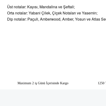
Üst notalar: Kayısı, Mandalina ve Şeftali;
Orta notalar: Yabani Çilek, Çiçek Notaları ve Yasemin;
Dip notalar: Paçuli, Amberwood, Amber, Yosun ve Atlas Sed
Bu ürünün fiyat bilgisi, resim, ürün açıklamalarında ve diğer konularda yeter
Görüş ve önerileriniz için teşekkür ederiz.
Ürün resmi kalitesiz, bozuk veya görüntülenemiyor.
Ürün açıklamasında eksik bilgiler bulunuyor.
Ürün bilgilerinde hatalar bulunuyor.
Ürün fiyatı diğer sitelerden daha pahalı.
Bu ürüne benzer farklı alternatifler olmalı.
Maximum 2 iş Günü İçerisinde Kargo
1250 