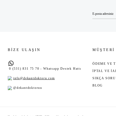
BİZE ULAŞIN
MÜŞTERİ
ÖDEME VE T
0 (531) 831 75 70 - Whatsapp Destek Hattı
İPTAL VE İ
info@dekantdoktoru.com
SIKÇA SOR
BLOG
@dekantdoktoruu