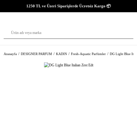
1250 TL ve Üzeri Siparişlerde Ücretsiz Kargo 📦
Anasayfa
DESIGNER PARFUM
KADIN
Fresh-Aquatic Parfümler
DG Light Blue Ital