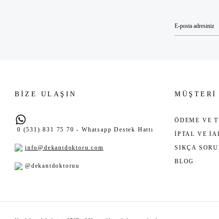
BİZE ULAŞIN
MÜŞTERİ
ÖDEME VE T
0 (531) 831 75 70 - Whatsapp Destek Hattı
İPTAL VE İ
info@dekantdoktoru.com
SIKÇA SOR
BLOG
@dekantdoktoruu