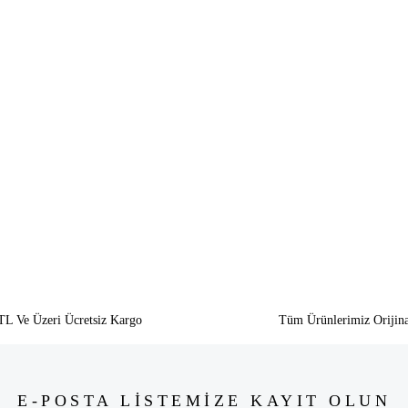
siz gördüğünüz noktaları öneri formunu kullanarak tarafımıza iletebilirsiniz.
Bu ürüne ilk yorumu siz yapın!
Yorum Yaz
TL Ve Üzeri Ücretsiz Kargo
Tüm Ürünlerimiz Orijina
E-POSTA LİSTEMİZE KAYIT OLUN