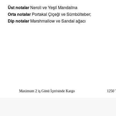
Üst notalar
Neroli ve Yeşil Mandalina
Orta notalar
Portakal Çiçeği ve Sümbülteber;
Dip notalar
Marshmallow ve Sandal ağacı
Bu ürünün fiyat bilgisi, resim, ürün açıklamalarında ve diğer konularda yeter
Görüş ve önerileriniz için teşekkür ederiz.
Ürün resmi kalitesiz, bozuk veya görüntülenemiyor.
Ürün açıklamasında eksik bilgiler bulunuyor.
Ürün bilgilerinde hatalar bulunuyor.
Ürün fiyatı diğer sitelerden daha pahalı.
Bu ürüne benzer farklı alternatifler olmalı.
Maximum 2 iş Günü İçerisinde Kargo
1250 