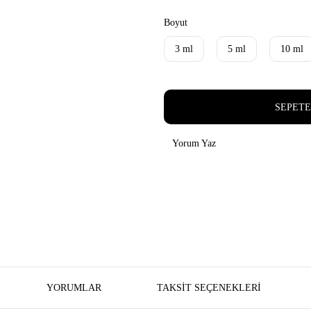
Boyut
3 ml
5 ml
10 ml
SEPETE
Yorum Yaz
YORUMLAR
TAKSIT SEÇENEKLERI