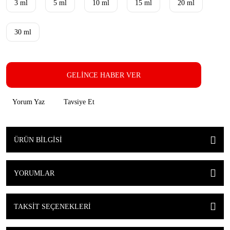
3 ml
5 ml
10 ml
15 ml
20 ml
30 ml
GELİNCE HABER VER
Yorum Yaz
Tavsiye Et
ÜRÜN BILGISI
YORUMLAR
TAKSIT SEÇENEKLERI