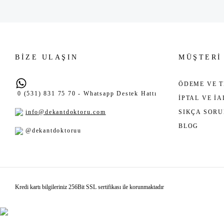
BİZE ULAŞIN
MÜŞTERİ
ÖDEME VE T
0 (531) 831 75 70 - Whatsapp Destek Hattı
İPTAL VE İ
info@dekantdoktoru.com
SIKÇA SOR
BLOG
@dekantdoktoruu
Kredi kartı bilgileriniz 256Bit SSL sertifikası ile korunmaktadır