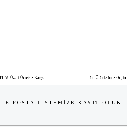
siz gördüğünüz noktaları öneri formunu kullanarak tarafımıza iletebilirsiniz.
Bu ürüne ilk yorumu siz yapın!
Yorum Yaz
TL Ve Üzeri Ücretsiz Kargo
Tüm Ürünlerimiz Orijina
E-POSTA LİSTEMİZE KAYIT OLUN
Gönder