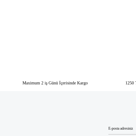
Bu ürünün fiyat bilgisi, resim, ürün açıklamalarında ve diğer konularda yeter
Görüş ve önerileriniz için teşekkür ederiz.
Ürün resmi kalitesiz, bozuk veya görüntülenemiyor.
Ürün açıklamasında eksik bilgiler bulunuyor.
Ürün bilgilerinde hatalar bulunuyor.
Ürün fiyatı diğer sitelerden daha pahalı.
Bu ürüne benzer farklı alternatifler olmalı.
Maximum 2 iş Günü İçerisinde Kargo
1250 