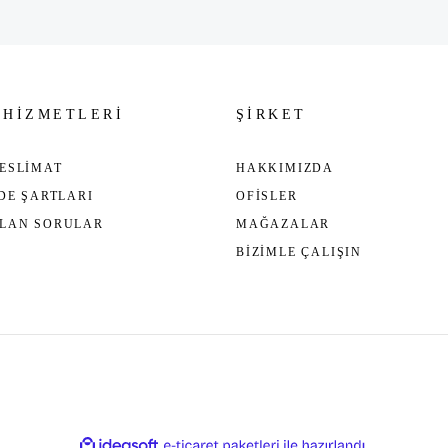
 HİZMETLERİ
ŞİRKET
ESLİMAT
HAKKIMIZDA
ADE ŞARTLARI
OFİSLER
ULAN SORULAR
MAĞAZALAR
BİZİMLE ÇALIŞIN
ile
ideasoft
e-