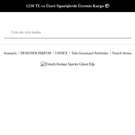
1250 TL ve Üzeri Siparişlerde Ücretsiz Kargo 📦
Anasayfa
DESIGNER PARFUM
UNISEX
Tatlı-Gourmand Parfümler
French Avenue 