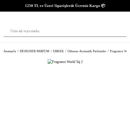
1250 TL ve Üzeri Siparişlerde Ücretsiz Kargo 📦
Anasayfa
DESIGNER PARFUM
ERKEK
Odunsu-Aromatik Parfumler
Fragrance Worl