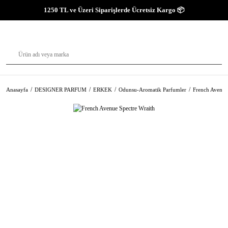
1250 TL ve Üzeri Siparişlerde Ücretsiz Kargo 📦
Anasayfa
DESIGNER PARFUM
ERKEK
Odunsu-Aromatik Parfumler
French Avenue