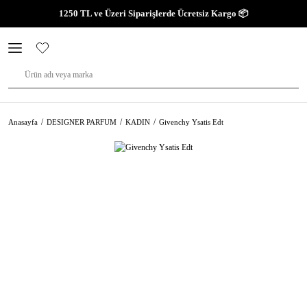
1250 TL ve Üzeri Siparişlerde Ücretsiz Kargo 📦
Anasayfa
DESIGNER PARFUM
KADIN
Givenchy Ysatis Edt