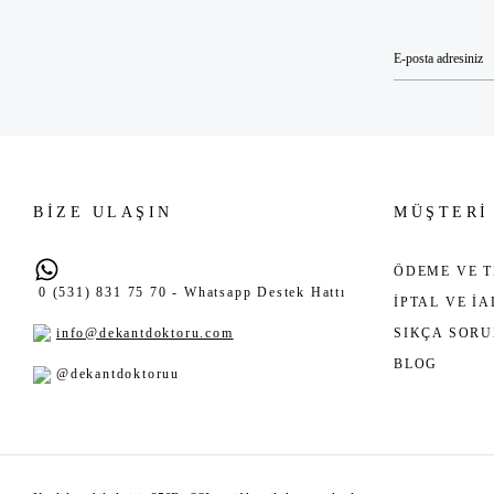
BİZE ULAŞIN
MÜŞTERİ
ÖDEME VE T
0 (531) 831 75 70 - Whatsapp Destek Hattı
İPTAL VE İ
info@dekantdoktoru.com
SIKÇA SOR
BLOG
@dekantdoktoruu