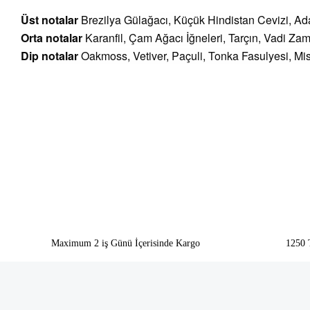
Üst notalar
Brezilya Gülağacı, Küçük Hindistan Cevizi, Ad
Orta notalar
Karanfil, Çam Ağacı İğneleri, Tarçın, Vadi Za
Dip notalar
Oakmoss, Vetiver, Paçuli, Tonka Fasulyesi, Mi
Bu ürünün fiyat bilgisi, resim, ürün açıklamalarında ve diğer konularda yeter
Görüş ve önerileriniz için teşekkür ederiz.
Ürün resmi kalitesiz, bozuk veya görüntülenemiyor.
Ürün açıklamasında eksik bilgiler bulunuyor.
Ürün bilgilerinde hatalar bulunuyor.
Ürün fiyatı diğer sitelerden daha pahalı.
Bu ürüne benzer farklı alternatifler olmalı.
Maximum 2 iş Günü İçerisinde Kargo
1250 