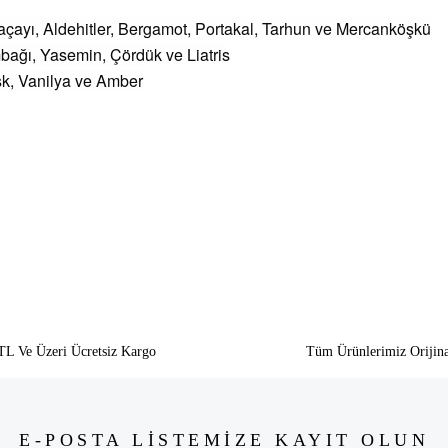
açayı, Aldehitler, Bergamot, Portakal, Tarhun ve Mercanköşkü
mbağı, Yasemin, Çördük ve Liatris
sk, Vanilya ve Amber
siz gördüğünüz noktaları öneri formunu kullanarak tarafımıza iletebilirsiniz.
Bu ürüne ilk yorumu siz yapın!
Yorum Yaz
TL Ve Üzeri Ücretsiz Kargo
Tüm Ürünlerimiz Orijina
E-POSTA LİSTEMİZE KAYIT OLUN