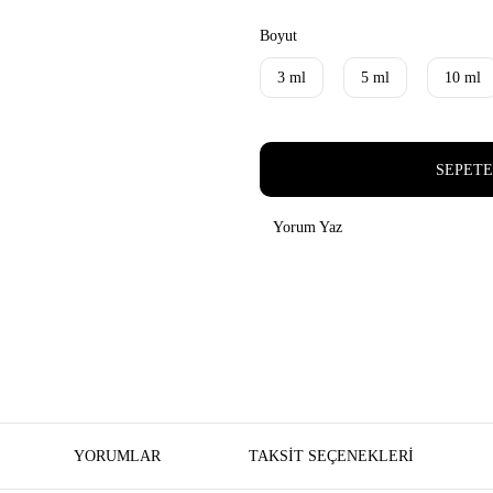
Boyut
3 ml
5 ml
10 ml
SEPETE
Yorum Yaz
YORUMLAR
TAKSIT SEÇENEKLERI