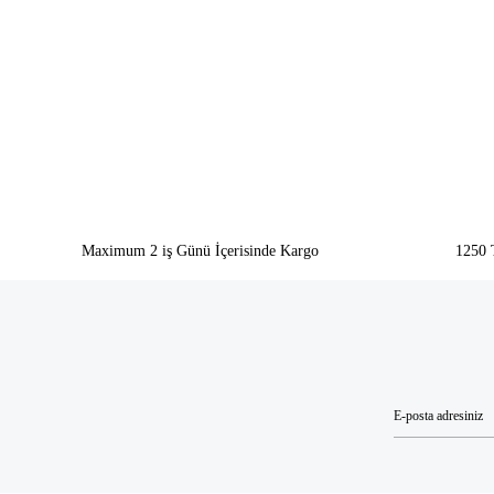
Görüş ve önerileriniz için teşekkür ederiz.
Ürün resmi kalitesiz, bozuk veya görüntülenemiyor.
Ürün açıklamasında eksik bilgiler bulunuyor.
Ürün bilgilerinde hatalar bulunuyor.
Ürün fiyatı diğer sitelerden daha pahalı.
Bu ürüne benzer farklı alternatifler olmalı.
Maximum 2 iş Günü İçerisinde Kargo
1250 