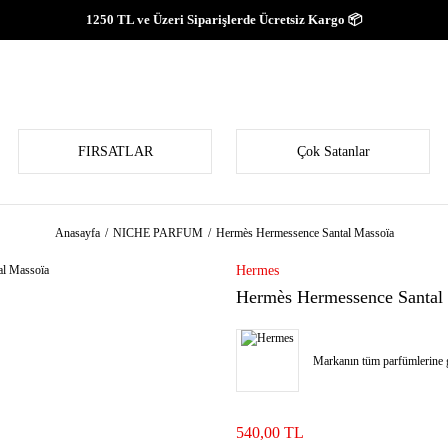
1250 TL ve Üzeri Siparişlerde Ücretsiz Kargo 📦
FIRSATLAR
Çok Satanlar
Anasayfa
NICHE PARFUM
Hermès Hermessence Santal Massoïa
Hermes
Hermès Hermessence Santal
Markanın tüm parfümlerine g
540,00 TL