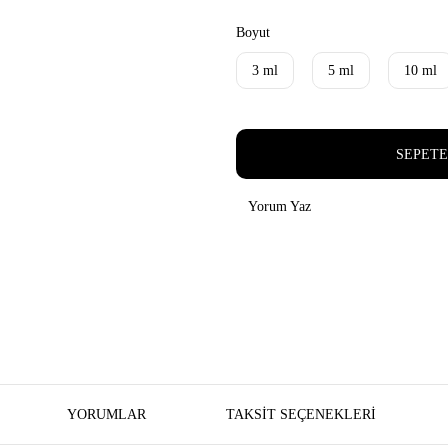
Boyut
3 ml
5 ml
10 ml
SEPETE
Yorum Yaz
YORUMLAR
TAKSIT SEÇENEKLERI