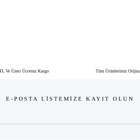
Bu ürüne ilk yorumu siz yapın!
Yorum Yaz
TL Ve Üzeri Ücretsiz Kargo
Tüm Ürünlerimiz Orijina
E-POSTA LİSTEMİZE KAYIT OLUN
Gönder