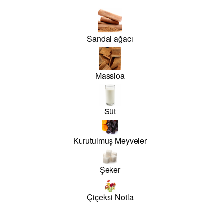
Sandal ağacı
Massioa
Süt
Kurutulmuş Meyveler
Şeker
Çiçeksi Notla
siz gördüğünüz noktaları öneri formunu kullanarak tarafımıza iletebilirsiniz.