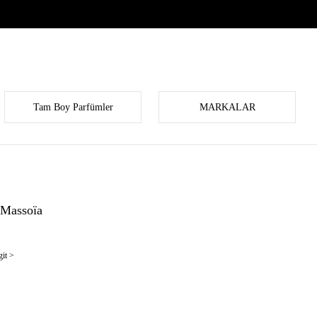
Tam Boy Parfümler
MARKALAR
 Massoïa
it >