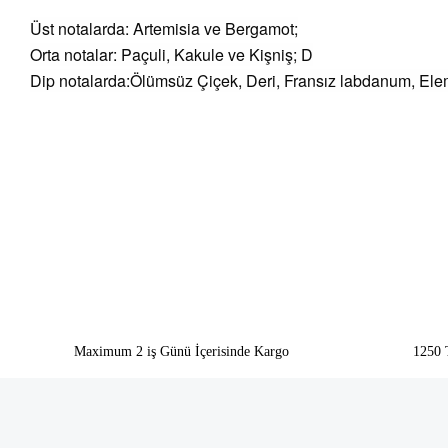
Üst notalarda: Artemisia ve Bergamot;
Orta notalar: Paçuli, Kakule ve Kişniş; D
Dip notalarda:Ölümsüz Çiçek, Deri, Fransız labdanum, Elemi
Bu ürünün fiyat bilgisi, resim, ürün açıklamalarında ve diğer konularda yeter
Görüş ve önerileriniz için teşekkür ederiz.
Ürün resmi kalitesiz, bozuk veya görüntülenemiyor.
Ürün açıklamasında eksik bilgiler bulunuyor.
Ürün bilgilerinde hatalar bulunuyor.
Ürün fiyatı diğer sitelerden daha pahalı.
Bu ürüne benzer farklı alternatifler olmalı.
Maximum 2 iş Günü İçerisinde Kargo
1250 