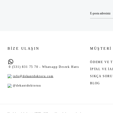
BİZE ULAŞIN
MÜŞTERİ
ÖDEME VE T
0 (531) 831 75 70 - Whatsapp Destek Hattı
İPTAL VE İ
info@dekantdoktoru.com
SIKÇA SOR
BLOG
@dekantdoktoruu