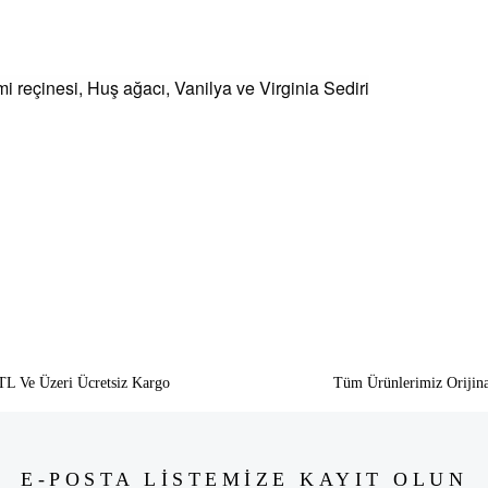
 reçinesi, Huş ağacı, Vanilya ve Virginia Sediri
siz gördüğünüz noktaları öneri formunu kullanarak tarafımıza iletebilirsiniz.
Bu ürüne ilk yorumu siz yapın!
Yorum Yaz
TL Ve Üzeri Ücretsiz Kargo
Tüm Ürünlerimiz Orijina
E-POSTA LİSTEMİZE KAYIT OLUN