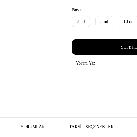
Boyut
3 ml
5 ml
10 ml
SEPETE
Yorum Yaz
YORUMLAR
TAKSIT SEÇENEKLERI