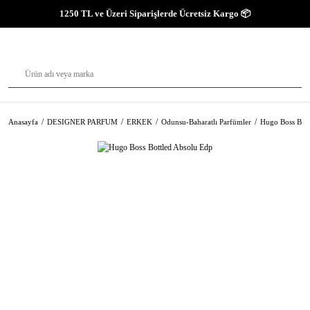
1250 TL ve Üzeri Siparişlerde Ücretsiz Kargo 📦
Anasayfa
DESIGNER PARFUM
ERKEK
Odunsu-Baharatlı Parfümler
Hugo Boss Bott