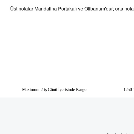
Üst notalar Mandalina Portakalı ve Olibanum'dur;
orta nota
Bu ürünün fiyat bilgisi, resim, ürün açıklamalarında ve diğer konularda yeter
Görüş ve önerileriniz için teşekkür ederiz.
Ürün resmi kalitesiz, bozuk veya görüntülenemiyor.
Ürün açıklamasında eksik bilgiler bulunuyor.
Ürün bilgilerinde hatalar bulunuyor.
Ürün fiyatı diğer sitelerden daha pahalı.
Bu ürüne benzer farklı alternatifler olmalı.
Maximum 2 iş Günü İçerisinde Kargo
1250 