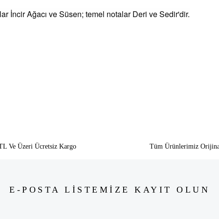
lar İncir Ağacı ve Süsen;
temel notalar Deri ve Sedir'dir.
siz gördüğünüz noktaları öneri formunu kullanarak tarafımıza iletebilirsiniz.
Bu ürüne ilk yorumu siz yapın!
Yorum Yaz
TL Ve Üzeri Ücretsiz Kargo
Tüm Ürünlerimiz Orijina
E-POSTA LİSTEMİZE KAYIT OLUN
Gönder