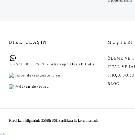
BİZE ULAŞIN
MÜŞTERİ
ÖDEME VE T
0 (531) 831 75 70 - Whatsapp Destek Hattı
İPTAL VE İ
info@dekantdoktoru.com
SIKÇA SOR
BLOG
@dekantdoktoruu
Kredi kartı bilgileriniz 256Bit SSL sertifikası ile korunmaktadır