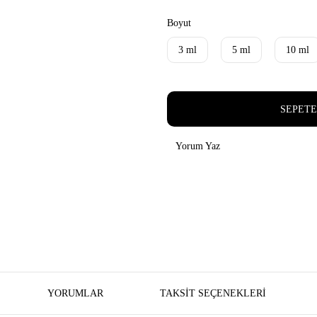
Boyut
3 ml
5 ml
10 ml
SEPETE
Yorum Yaz
YORUMLAR
TAKSIT SEÇENEKLERI