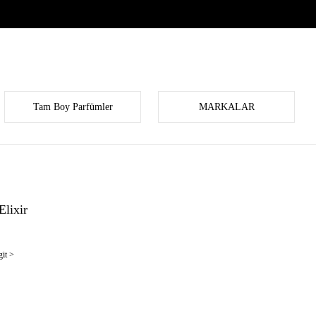
Tam Boy Parfümler
MARKALAR
lixir
it >