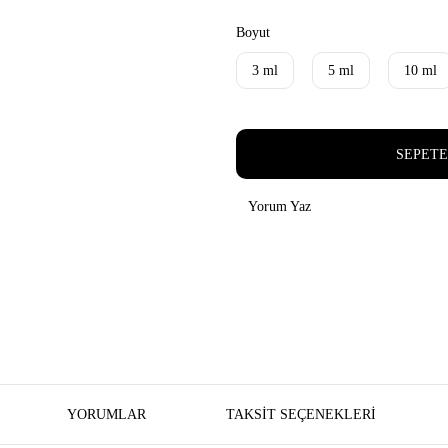
Boyut
3 ml
5 ml
10 ml
SEPETE
Yorum Yaz
YORUMLAR
TAKSIT SEÇENEKLERI