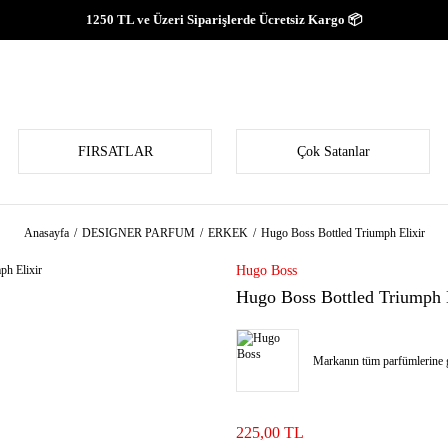
1250 TL ve Üzeri Siparişlerde Ücretsiz Kargo 📦
FIRSATLAR
Çok Satanlar
Anasayfa
DESIGNER PARFUM
ERKEK
Hugo Boss Bottled Triumph Elixir
Hugo Boss
Hugo Boss Bottled Triumph E
Markanın tüm parfümlerine g
225,00 TL