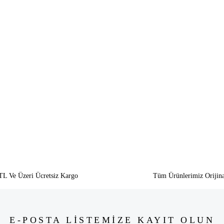
siz gördüğünüz noktaları öneri formunu kullanarak tarafımıza iletebilirsiniz.
Bu ürüne ilk yorumu siz yapın!
Yorum Yaz
TL Ve Üzeri Ücretsiz Kargo
Tüm Ürünlerimiz Orijina
E-POSTA LİSTEMİZE KAYIT OLUN