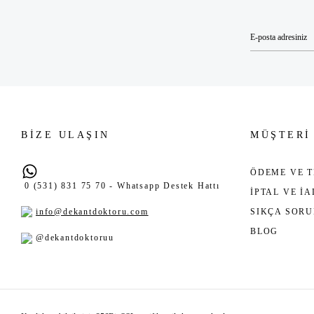
BİZE ULAŞIN
MÜŞTERİ
ÖDEME VE T
0 (531) 831 75 70 - Whatsapp Destek Hattı
İPTAL VE İ
info@dekantdoktoru.com
SIKÇA SOR
BLOG
@dekantdoktoruu