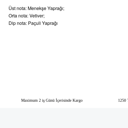
Üst nota: Menekşe Yaprağı;
Orta nota: Vetiver;
Dip nota: Paçuli Yaprağı
Bu ürünün fiyat bilgisi, resim, ürün açıklamalarında ve diğer konularda yeter
Görüş ve önerileriniz için teşekkür ederiz.
Ürün resmi kalitesiz, bozuk veya görüntülenemiyor.
Ürün açıklamasında eksik bilgiler bulunuyor.
Ürün bilgilerinde hatalar bulunuyor.
Ürün fiyatı diğer sitelerden daha pahalı.
Bu ürüne benzer farklı alternatifler olmalı.
Maximum 2 iş Günü İçerisinde Kargo
1250 